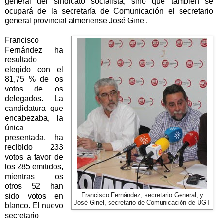
general del sindicato socialista, sino que también se
ocupará de la secretaría de Comunicación el secretario
general provincial almeriense José Ginel.
Francisco
Fernández ha
resultado
elegido con el
81,75 % de los
votos de los
delegados. La
candidatura que
encabezaba, la
única
presentada, ha
recibido 233
votos a favor de
los 285 emitidos,
mientras los
otros 52 han
sido votos en
Francisco Fernández, secretario General, y
José Ginel, secretario de Comunicación de UGT
blanco. El nuevo
secretario