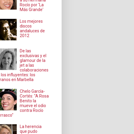
a su hermana
Rocío por 'La
Más Grande'
Los mejores
discos
andaluces de
2012
De las
exclusivas y el
glamour de la
jet a las
colaboraciones
 los influyentes: los
ranos en Marbella
Chelo García-
Cortés: "A Rosa
Benito la
mueve el odio
contra Rocío
rrasco"
La herencia
que pudo