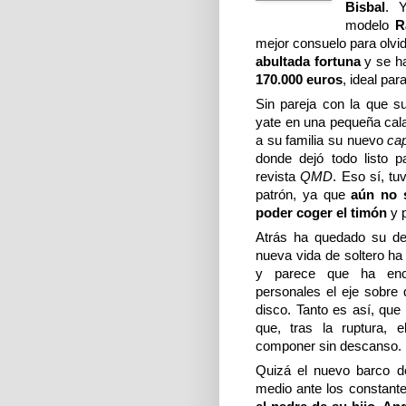
Bisbal
. 
modelo
R
mejor consuelo para olvi
abultada fortuna
y se h
170.000 euros
, ideal par
Sin pareja con la que s
yate en una pequeña cala
a su familia su
nuevo
ca
donde dejó todo listo p
revista
QMD
. Eso sí, tu
patrón, ya que
aún no s
poder coger el timón
y 
Atrás ha quedado su de
nueva vida de soltero ha
y parece que ha enc
personales el eje sobre 
disco. Tanto es así, qu
que, tras la ruptura, 
componer sin descanso.
Quizá el nuevo barco d
medio ante los constan