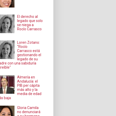
El derecho al
legado que solo
se niega a
Rocío Carrasco
Loren Zotano:
"Rocío
Carrasco está
gestionando el
legado de su
dre con una sabiduría
creíble"
Almería en
Andalucía: el
PIB per cápita
más alto y la
media de edad
s baja
Gloria Camila
no denunciará