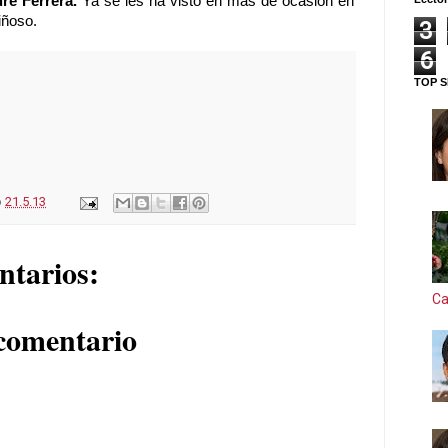
dré Ferrera.
Ya se les ha visto en más de ocasión en
iñoso.
3
6
TOP S
o
21.5.13
ntarios:
Ca
comentario