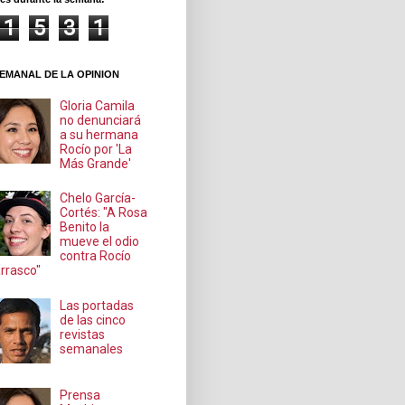
1
5
3
1
EMANAL DE LA OPINION
Gloria Camila
no denunciará
a su hermana
Rocío por 'La
Más Grande'
Chelo García-
Cortés: "A Rosa
Benito la
mueve el odio
contra Rocío
rrasco"
Las portadas
de las cinco
revistas
semanales
Prensa