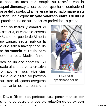
Ya hace un mes que rompió su relación con la
aquel Jiménez
y ahora parece que ha encontrado el
darse del pasado. El almeriense
ha echado mano a su
a dado una alegría:
un yate valorado entre 130.000 y
a practicar uno de sus deportes preferidos, la pesca.
urcar los mares y amarrar el
 desierta, el cantante enseñó
pricho
en el puerto de Almería
ara zarpar, según publica la
vo que salir a navegar con un
e ha sacado el título para
poner rumbo al Mediterráneo.
seo de un año sabático. Su
 dado alas a su vena creativa
ontrado en sus vivencias
que el que girará su próximo
Bisbal es un
apasionado del mar
e sus más allegados aseguran
el cantante se ha puesto a
e David Bisbal sea perfecto para poner mar de por
tes rumores sobre una
posible relación de su ex con
Lector