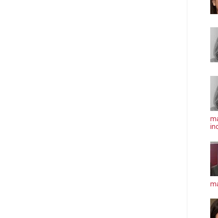
ma
in
má