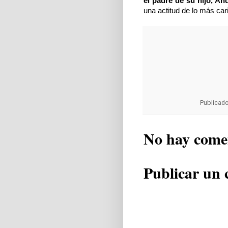
el padre de su hijo, An
una actitud de lo más car
Publicad
No hay come
Publicar un 