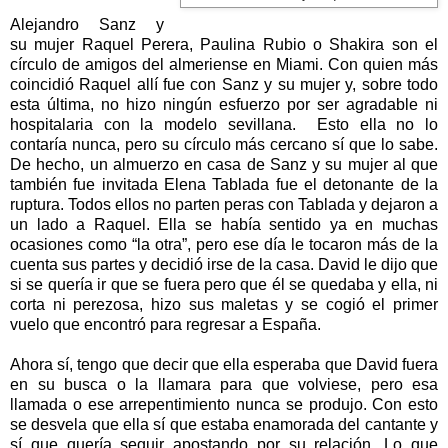
Alejandro Sanz
y
su mujer Raquel Perera,
Paulina Rubio o Shakira son el
círculo de amigos del almeriense en Miami. Con quien más
coincidió Raquel allí fue con Sanz y su mujer y, sobre todo
esta última, no hizo ningún esfuerzo por ser agradable ni
hospitalaria con la modelo sevillana.
Esto ella no lo
contaría nunca, pero su círculo más cercano sí que lo sabe.
De hecho, un almuerzo en casa de Sanz y su mujer al que
también fue invitada Elena Tablada fue el detonante de la
ruptura. Todos ellos no parten peras con Tablada y dejaron a
un lado a Raquel.
Ella se había sentido ya en muchas
ocasiones como “la otra”, pero ese día le tocaron más de la
cuenta sus partes y decidió irse de la casa. David le dijo que
si se quería ir que se fuera pero que él se quedaba y ella, ni
corta ni perezosa, hizo sus maletas y se cogió el primer
vuelo que encontró para regresar a España.
Ahora sí, tengo que decir que ella esperaba que David fuera
en su busca o la llamara para que volviese, pero esa
llamada o ese arrepentimiento nunca se produjo. Con esto
se desvela que ella sí que estaba enamorada del cantante y
sí que quería seguir apostando por su relación. Lo que