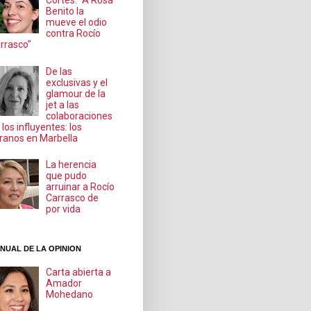
Cortés: "A Rosa
Benito la
mueve el odio
contra Rocío
rrasco"
De las
exclusivas y el
glamour de la
jet a las
colaboraciones
 los influyentes: los
ranos en Marbella
La herencia
que pudo
arruinar a Rocío
Carrasco de
por vida
NUAL DE LA OPINION
Carta abierta a
Amador
Mohedano