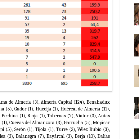
ama de Almería (3), Almería Capital (124), Benahadux
na (5), Gádor (1), Huécija (1), Huércal de Almería (11),
, Pechina (1), Rioja (1), Tabernas (2), Viator (3), Antas
ia (1), Cuevas del Almanzora (3), Garrucha (5), Mojácar
pí (5), Serón (1), Tíjola (1), Turre (3), Vélez Rubio (3),
lea (3), Balanegra (7), Bayárcal (3), Berja (10), Dalías