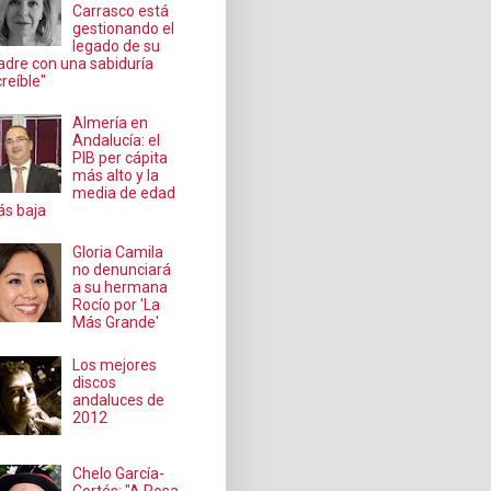
Carrasco está
gestionando el
legado de su
dre con una sabiduría
creíble"
Almería en
Andalucía: el
PIB per cápita
más alto y la
media de edad
s baja
Gloria Camila
no denunciará
a su hermana
Rocío por 'La
Más Grande'
Los mejores
discos
andaluces de
2012
Chelo García-