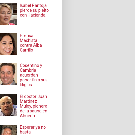
Isabel Pantoja
pierde su pleito
con Hacienda
Prensa
Machista
contra Alba
Carrillo
Cosentino y
Cambria
acuerdan
poner fin a sus
litigios
El doctor Juan
Martínez
Muley, pionero
de la sauna en
Almería
Esperar ya no
basta