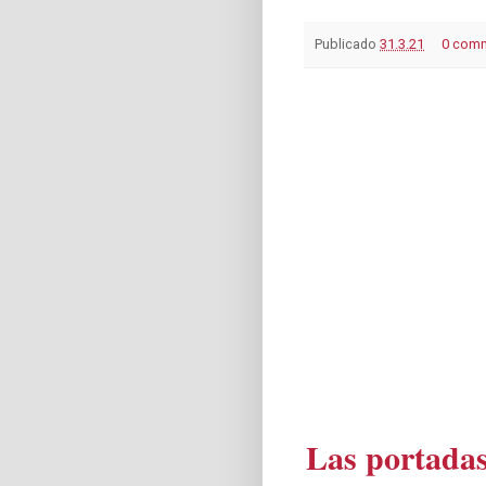
Publicado
31.3.21
0 com
Las portadas