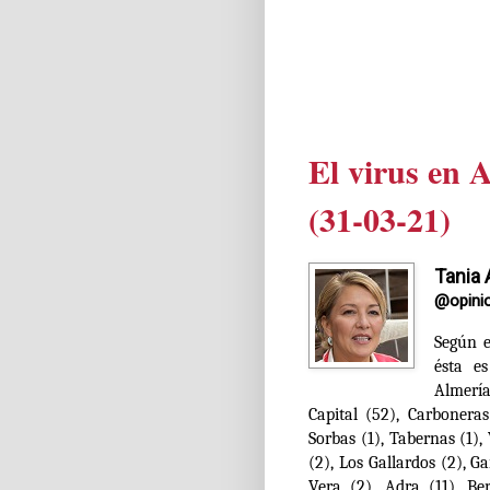
El virus en 
(31-03-21)
Tania 
@opini
Según e
ésta e
Almerí
Capital (52), Carboneras
Sorbas (1), Tabernas (1),
(2), Los Gallardos (2), G
Vera (2), Adra (11), Be