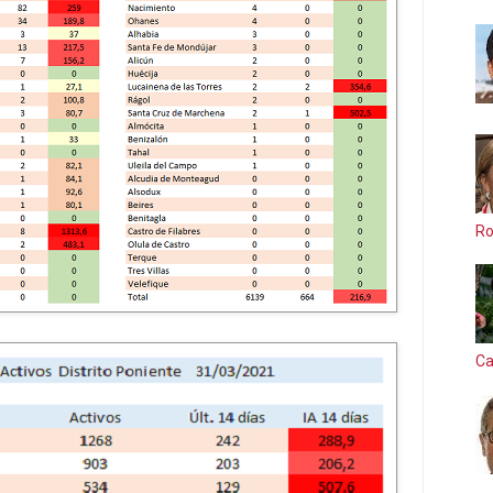
Ro
Ca