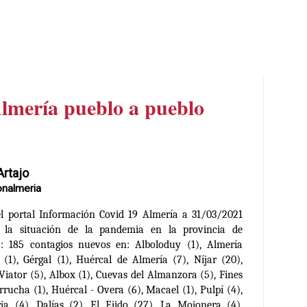
Almería pueblo a pueblo
Artajo
onalmeria
l portal Información Covid 19 Almería a 31/03/2021
s la situación de la pandemia en la provincia de
a:
185 contagios nuevos en: Alboloduy (1), Almería
 (1), Gérgal (1), Huércal de Almería (7), Níjar (20),
 Viator (5), Albox (1), Cuevas del Almanzora (5), Fines
arrucha (1), Huércal - Overa (6), Macael (1), Pulpí (4),
rja (4), Dalías (2), El Ejido (27), La Mojonera (4),