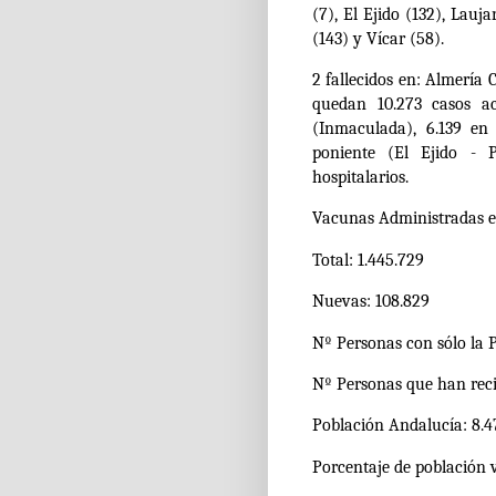
(7), El Ejido (132), Lau
(143) y Vícar (58).
2 fallecidos en: Almería 
quedan 10.273 casos a
(Inmaculada), 6.139 en 
poniente (El Ejido - P
hospitalarios.
Vacunas Administradas e
Total: 1.445.729
Nuevas: 108.829
Nº Personas con sólo la 
Nº Personas que han reci
Población Andalucía: 8.4
Porcentaje de población