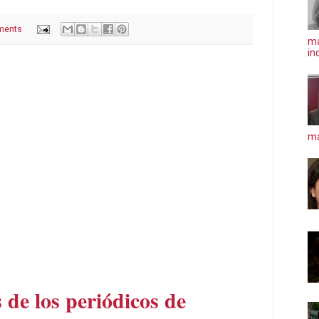
ments
ma
in
má
 de los periódicos de