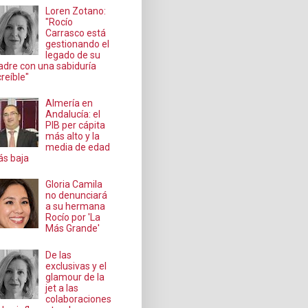
Loren Zotano:
"Rocío
Carrasco está
gestionando el
legado de su
dre con una sabiduría
creíble"
Almería en
Andalucía: el
PIB per cápita
más alto y la
media de edad
s baja
Gloria Camila
no denunciará
a su hermana
Rocío por 'La
Más Grande'
De las
exclusivas y el
glamour de la
jet a las
colaboraciones