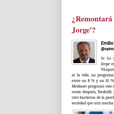
¿Remontará e
Jorge’?
Emilio
@opini
Se ha 
Jorge
en
Vázquez 
es la vida
, un programa
entre un 8 % y un 10 % 
Mediaset programó este 
venía después,
TardeAR
,
otro barrieron de la par
sociedad que aún mucha 