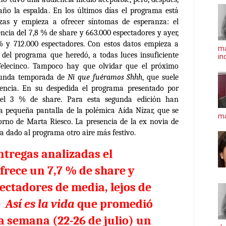
año la espalda. En los últimos días el programa está
as y empieza a ofrecer síntomas de esperanza: el
ncia del 7,8 % de share y 663.000 espectadores y ayer,
 % y 712.000 espectadores. Con estos datos empieza a
ma
 del programa que heredó, a todas luces insuficiente
in
 Telecinco. Tampoco hay que olvidar que el próximo
egunda temporada de
Ni que fuéramos Shhh
, que suele
iencia. En su despedida el programa presentado por
el 3 % de share. Para esta segunda edición han
a pequeña pantalla de la polémica Aída Nízar, que se
má
rno de Marta Riesco. La presencia de la ex novia de
a dado al programa otro aire más festivo.
entregas analizadas el
rece un 7,7 % de share y
ectadores de media, lejos de
e
Así es la vida
que promedió
a semana (22-26 de julio) un