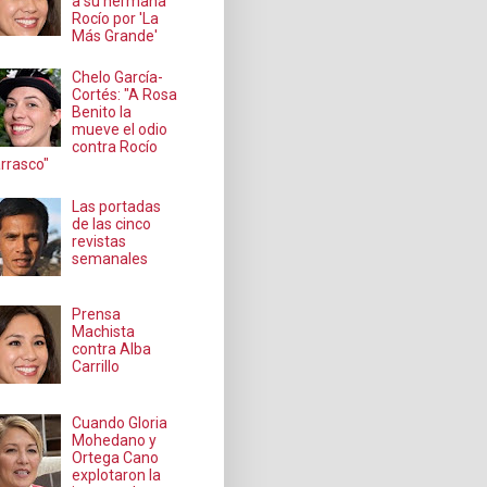
a su hermana
Rocío por 'La
Más Grande'
Chelo García-
Cortés: "A Rosa
Benito la
mueve el odio
contra Rocío
rrasco"
Las portadas
de las cinco
revistas
semanales
Prensa
Machista
contra Alba
Carrillo
Cuando Gloria
Mohedano y
Ortega Cano
explotaron la