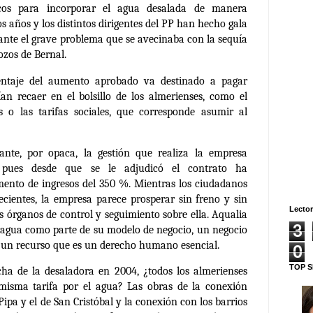
icos para incorporar el agua desalada de manera
s años y los distintos dirigentes del PP han hecho gala
 ante el grave problema que se avecinaba con la sequía
ozos de Bernal.
entaje del aumento aprobado va destinado a pagar
an recaer en el bolsillo de los almerienses, como el
s o las tarifas sociales, que corresponde asumir al
ante, por opaca, la gestión que realiza la empresa
, pues desde que se le adjudicó el contrato ha
ento de ingresos del 350 %. Mientras los ciudadanos
recientes, la empresa parece prosperar sin freno y sin
Lector
es órganos de control y seguimiento sobre ella. Aqualia
3
el agua como parte de su modelo de negocio, un negocio
 un recurso que es un derecho humano esencial.
0
TOP S
ha de la desaladora en 2004, ¿todos los almerienses
misma tarifa por el agua? Las obras de la conexión
Pipa y el de San Cristóbal y la conexión con los barrios