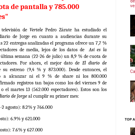
de
ota de pantalla y 785.000
ve
es"
e televisión de
Vertele
Pedro Zárate ha estudiado el
iario de Jorge en cuanto a audiencias durante su
as 22 entregas analizadas el programa ofrece un 7,7 %
ectadores de media, lejos de los datos de
Así es la
última semana (22-26 de julio) un 8,9 % de cuota de
ectadores. Por ahora, el mejor dato de
El diario de
 su estreno (9,4 % y 873.000). Desde entonces, el
Ca
 a alcanzar ni el 9 % de share ni los 800.000
 firmado registros tan bajos como los del viernes 9 de
o el martes 13 (562.000 espectadores). Estos son los
diario de Jorge
al cumplir su primer mes:
-2 agosto): 8.2% y 766.000
sto): 6.9% y 621.000
TOP A
osto): 7.6% y 627.000