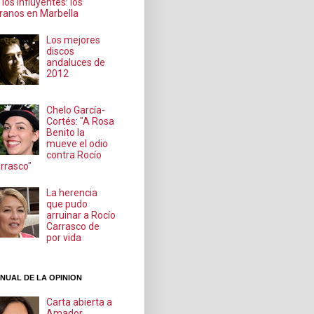
 los influyentes: los
ranos en Marbella
Los mejores
discos
andaluces de
2012
Chelo García-
Cortés: "A Rosa
Benito la
mueve el odio
contra Rocío
rrasco"
La herencia
que pudo
arruinar a Rocío
Carrasco de
por vida
NUAL DE LA OPINION
Carta abierta a
Amador