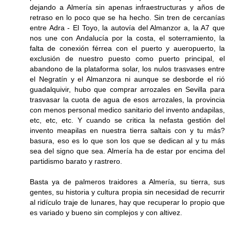
dejando a Almería sin apenas infraestructuras y años de
retraso en lo poco que se ha hecho. Sin tren de cercanías
entre Adra - El Toyo, la autovía del Almanzor a, la A7 que
nos une con Andalucía por la costa, el soterramiento, la
falta de conexión férrea con el puerto y aueropuerto, la
exclusión de nuestro puesto como puerto principal, el
abandono de la plataforma solar, los nulos trasvases entre
el Negratín y el Almanzora ni aunque se desborde el rió
guadalquivir, hubo que comprar arrozales en Sevilla para
trasvasar la cuota de agua de esos arrozales, la provincia
con menos personal medico sanitario del invento andapilas,
etc, etc, etc. Y cuando se critica la nefasta gestión del
invento meapilas en nuestra tierra saltais con y tu más?
basura, eso es lo que son los que se dedican al y tu más
sea del signo que sea. Almería ha de estar por encima del
partidismo barato y rastrero.
Basta ya de palmeros traidores a Almería, su tierra, sus
gentes, su historia y cultura propia sin necesidad de recurrir
al ridículo traje de lunares, hay que recuperar lo propio que
es variado y bueno sin complejos y con altivez.