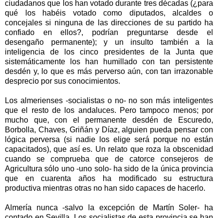
ciudadanos que los han votado durante tres décadas (¿para
qué los habéis votado como diputados, alcaldes o
concejales si ninguna de las direcciones de su partido ha
confiado en ellos?, podrían preguntarse desde el
desengaño permanente); y un insulto también a la
inteligencia de los cinco presidentes de
la Junta
que
sistemáticamente los han humillado con tan persistente
desdén y, lo que es más perverso aún, con tan irrazonable
desprecio por sus conocimientos.
Los almerienses -socialistas o no- no son más inteligentes
que el resto de los andaluces. Pero tampoco menos; por
mucho que, con el permanente desdén de Escuredo,
Borbolla, Chaves, Griñán y Díaz, alguien pueda pensar con
lógica perversa (si nadie los elige será porque no están
capacitados), que así es. Un relato que roza la obscenidad
cuando se comprueba que de catorce consejeros de
Agricultura sólo uno -uno solo- ha sido de la única provincia
que en cuarenta años ha modificado su estructura
productiva mientras otras no han sido capaces de hacerlo.
Almería nunca -salvo la excepción de Martín Soler- ha
contado en Sevilla. Los socialistas de esta provincia se han