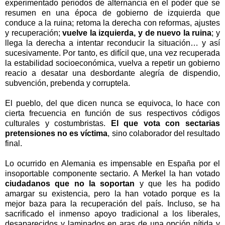
experimentado periodos de alternancia en el poder que se
resumen en una época de gobierno de izquierda que
conduce a la ruina; retoma la derecha con reformas, ajustes
y recuperación;
vuelve la izquierda, y de nuevo la ruina
; y
llega la derecha a intentar reconducir la situación… y así
sucesivamente. Por tanto, es difícil que, una vez recuperada
la estabilidad socioeconómica, vuelva a repetir un gobierno
reacio a desatar una desbordante alegría de dispendio,
subvención, prebenda y corruptela.
El pueblo, del que dicen nunca se equivoca, lo hace con
cierta frecuencia en función de sus respectivos códigos
culturales y costumbristas.
El que vota con sectarias
pretensiones no es víctima
, sino colaborador del resultado
final.
Lo ocurrido en Alemania es impensable en España por el
insoportable componente sectario. A Merkel la han votado
ciudadanos que no la soportan
y que les ha podido
amargar su existencia, pero la han votado porque es la
mejor baza para la recuperación del país. Incluso, se ha
sacrificado el inmenso apoyo tradicional a los liberales,
desaparecidos y laminados en aras de una opción nítida y