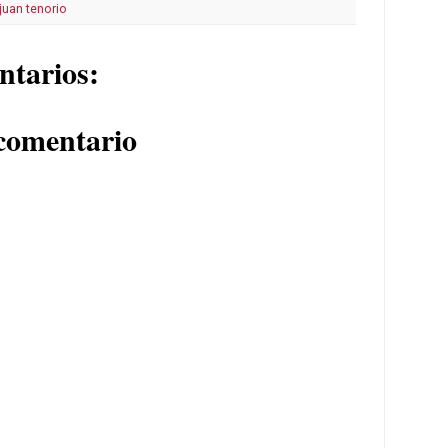
juan tenorio
ntarios:
comentario