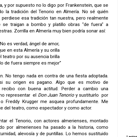
, y por supuesto no lo digo por Frankenstein, que se
do la tradición del Tenorio en Almería. No sé quién
e perdiese esa tradición tan nuestra, pero realmente
e traigan a bombo y platillo obras "de fuera" a
stras. Zorrilla en Almería muy bien podría sonar así:
“No es verdad, ángel de amor,
ue en esta Almería y su orilla
l teatro por su ausencia brilla
 lo de fuera siempre es mejor”
n. No tengo nada en contra de una fiesta adoptada.
i su origen es pagano. Algo que es motivo de
o recibo con buena actitud. Perder a cambio una
omo representar el
Don Juan Tenorio
y sustituirlo por
a o Freddy Krugger me asquea profundamente. Me
 del teatro, como espectador y como actor.
entar el Tenorio, con actores almerienses, montado
gido por almerienses ha pasado a la historia, como
urnidad, alevosía y de puntillas. Lo hemos sustituido
Lector