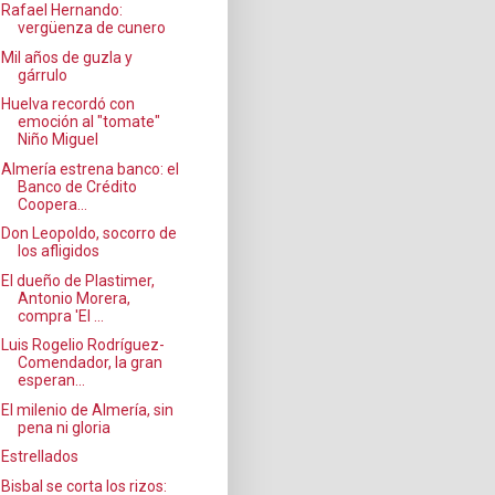
Rafael Hernando:
vergüenza de cunero
Mil años de guzla y
gárrulo
Huelva recordó con
emoción al "tomate"
Niño Miguel
Almería estrena banco: el
Banco de Crédito
Coopera...
Don Leopoldo, socorro de
los afligidos
El dueño de Plastimer,
Antonio Morera,
compra 'El ...
Luis Rogelio Rodríguez-
Comendador, la gran
esperan...
El milenio de Almería, sin
pena ni gloria
Estrellados
Bisbal se corta los rizos: