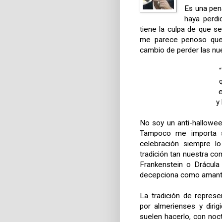
Es una pena
haya perdi
tiene la culpa de que s
me parece penoso que s
cambio de perder las nue
q
e
y
No soy un anti-hallowee
Tampoco me importa s
celebración siempre l
tradición tan nuestra c
Frankenstein o Drácul
decepciona como amante
La tradición de repres
por almerienses y diri
suelen hacerlo, con noct