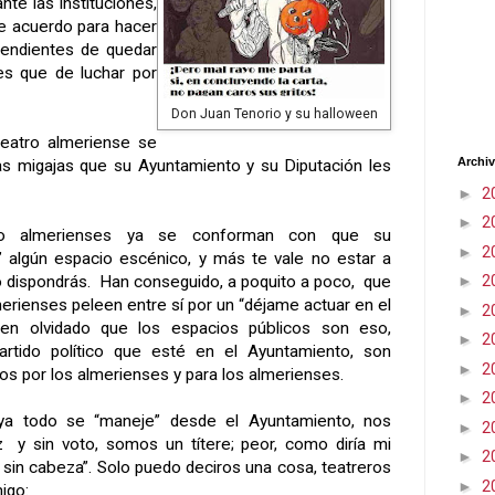
te las instituciones,
e acuerdo para hacer
pendientes de quedar
nes que de luchar por
Don Juan Tenorio y su halloween
teatro almeriense se
Archiv
as migajas que su Ayuntamiento y su Diputación les
►
2
►
2
ro almerienses ya se conforman con que su
►
2
” algún espacio escénico, y más te vale no estar a
►
2
so dispondrás. Han conseguido, a poquito a poco, que
erienses peleen entre sí por un “déjame actuar en el
►
2
en olvidado que los espacios públicos son eso,
►
2
artido político que esté en el Ayuntamiento, son
►
2
s por los almerienses y para los almerienses.
►
2
a todo se “maneje” desde el Ayuntamiento, nos
►
2
y sin voto, somos un títere; peor, como diría mi
►
2
 sin cabeza”. Solo puedo deciros una cosa, teatreros
►
2
igo: