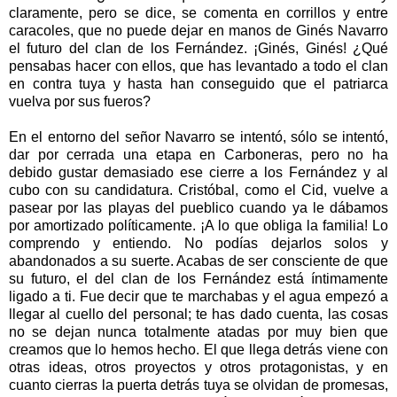
claramente, pero se dice, se comenta en corrillos y entre
caracoles, que no puede dejar en manos de Ginés Navarro
el futuro del clan de los Fernández. ¡Ginés, Ginés! ¿Qué
pensabas hacer con ellos, que has levantado a todo el clan
en contra tuya y hasta han conseguido que el patriarca
vuelva por sus fueros?
En el entorno del señor Navarro se intentó, sólo se intentó,
dar por cerrada una etapa en Carboneras, pero no ha
debido gustar demasiado ese cierre a los Fernández y al
cubo con su candidatura. Cristóbal, como el Cid, vuelve a
pasear por las playas del pueblico cuando ya le dábamos
por amortizado políticamente. ¡A lo que obliga la familia! Lo
comprendo y entiendo. No podías dejarlos solos y
abandonados a su suerte. Acabas de ser consciente de que
su futuro, el del clan de los Fernández está íntimamente
ligado a ti. Fue decir que te marchabas y el agua empezó a
llegar al cuello del personal; te has dado cuenta, las cosas
no se dejan nunca totalmente atadas por muy bien que
creamos que lo hemos hecho. El que llega detrás viene con
otras ideas, otros proyectos y otros protagonistas, y en
cuanto cierras la puerta detrás tuya se olvidan de promesas,