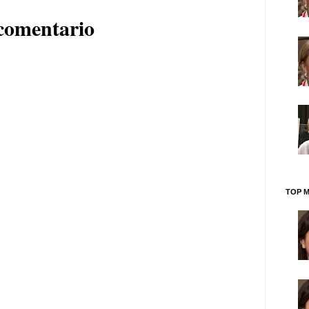
comentario
TOP M