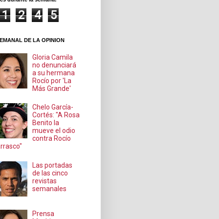
1
2
4
5
EMANAL DE LA OPINION
Gloria Camila
no denunciará
a su hermana
Rocío por 'La
Más Grande'
Chelo García-
Cortés: "A Rosa
Benito la
mueve el odio
contra Rocío
rrasco"
Las portadas
de las cinco
revistas
semanales
Prensa