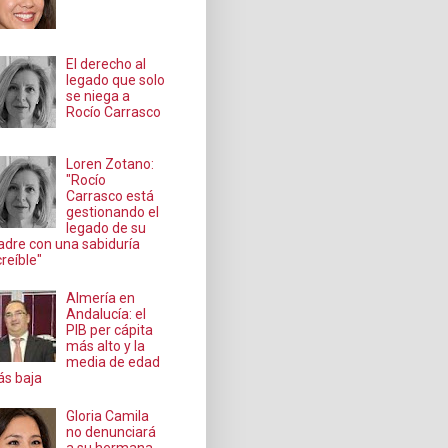
El derecho al
legado que solo
se niega a
Rocío Carrasco
Loren Zotano:
"Rocío
Carrasco está
gestionando el
legado de su
dre con una sabiduría
creíble"
Almería en
Andalucía: el
PIB per cápita
más alto y la
media de edad
s baja
Gloria Camila
no denunciará