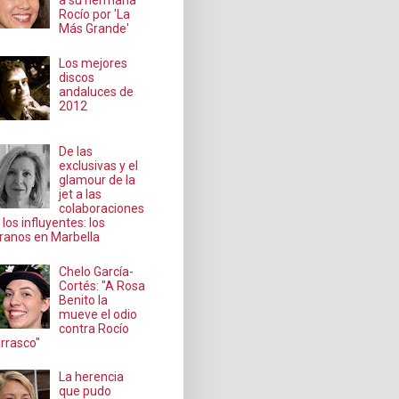
a su hermana
Rocío por 'La
Más Grande'
Los mejores
discos
andaluces de
2012
De las
exclusivas y el
glamour de la
jet a las
colaboraciones
 los influyentes: los
ranos en Marbella
Chelo García-
Cortés: "A Rosa
Benito la
mueve el odio
contra Rocío
rrasco"
La herencia
que pudo