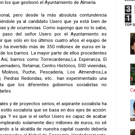
en los que gestionó el Ayuntamiento de Almería.
3
onal, pero desde la más absoluta contundencia
1
diciéndole ya al candidato Usero que ya está bien de
TOP S
ias y de ocurrencias. Como supongo que no lo sabe,
l paso del señor Usero por el Ayuntamiento es
cir que sólo en los últimos cuatro años el equipo de
io ha invertido más de 350 millones de euros en la
de los barrios. La mayor parte de ellos procedentes
 Así, barrios como Torrecardenas,La Esperanza, El
 Quemadero, Retamar, Centro Histórico, 500 viviendas,
 Molinos, Puche, Pescadería, Los Almendros,La
y, Piedras Redondas, etc… han experimentado una
ta que los diferentes gobiernos socialistas no
Ca
arles.
ales y de proyectos serios, el aspirante socialista ha
de estilo socialista que se basa en dos ejes de acción:
gia. Y es que si el señor Usero es capaz de acabar
 empleando solamente diez millones de euros, no sé
ando a la alcaldía de nuestra capital cuando debería