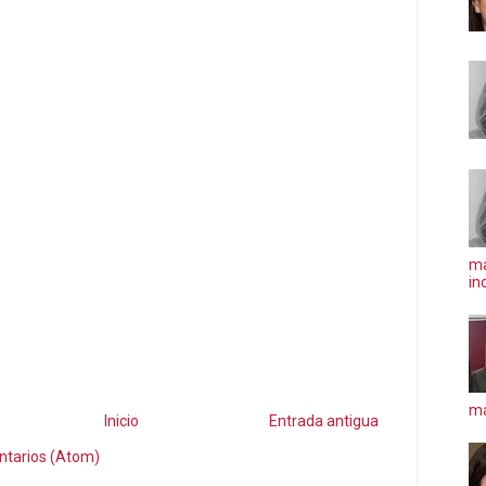
ma
in
má
Inicio
Entrada antigua
ntarios (Atom)