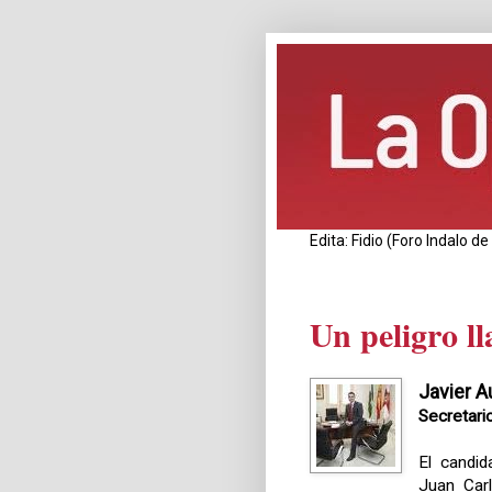
Edita: Fidio (Foro Indalo 
Un peligro l
Javier A
Secretario
El candid
Juan Car