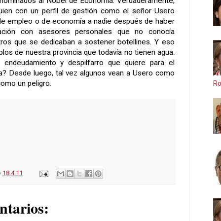
os nominados al Nobel de Economía. Verdaderamente,
uien con un perfil de gestión como el señor Usero
 de empleo o de economía a nadie después de haber
tación con asesores personales que no conocía
ros que se dedicaban a sostener botellines. Y eso
blos de nuestra provincia que todavía no tienen agua.
endeudamiento y despilfarro que quiere para el
a? Desde luego, tal vez algunos vean a Usero como
como un peligro.
Ro
o
18.4.11
ntarios: