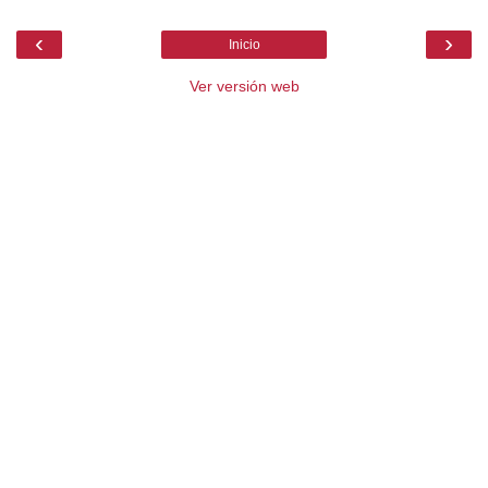
‹
›
Inicio
Ver versión web