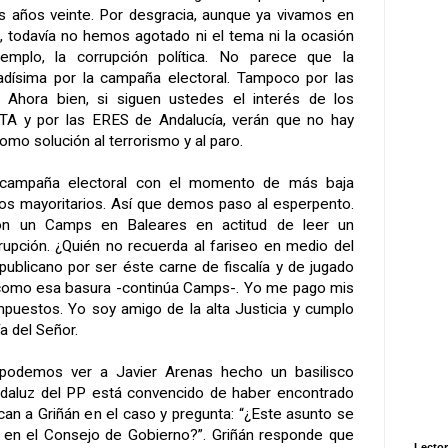
los años veinte. Por desgracia, aunque ya vivamos en
 todavía no hemos agotado ni el tema ni la ocasión
mplo, la corrupción política. No parece que la
adísima por la campaña electoral. Tampoco por las
 Ahora bien, si siguen ustedes el interés de los
TA y por las ERES de Andalucía, verán que no hay
mo solución al terrorismo y al paro.
a campaña electoral con el momento de más baja
idos mayoritarios. Así que demos paso al esperpento.
n un Camps en Baleares en actitud de leer un
rrupción. ¿Quién no recuerda al fariseo en medio del
publicano por ser éste carne de fiscalía y de jugado
 como esa basura -continúa Camps-. Yo me pago mis
impuestos. Yo soy amigo de la alta Justicia y cumplo
a del Señor.
podemos ver a Javier Arenas hecho un basilisco
 andaluz del PP está convencido de haber encontrado
can a Griñán en el caso y pregunta: “¿Este asunto se
 en el Consejo de Gobierno?”. Griñán responde que
Lector