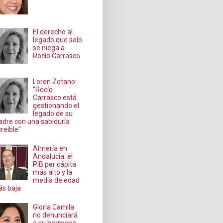
El derecho al
legado que solo
se niega a
Rocío Carrasco
Loren Zotano:
"Rocío
Carrasco está
gestionando el
legado de su
dre con una sabiduría
creíble"
Almería en
Andalucía: el
PIB per cápita
más alto y la
media de edad
s baja
Gloria Camila
no denunciará