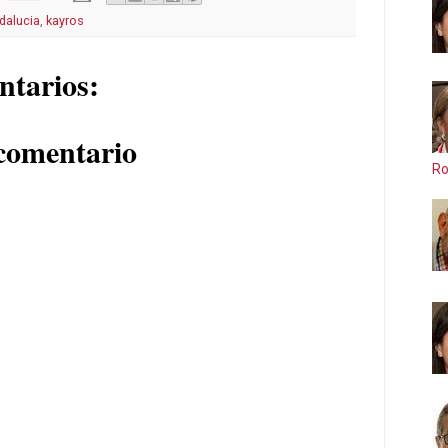
dalucia
,
kayros
ntarios:
comentario
Ro