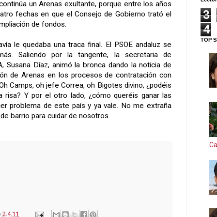
, continúa un Arenas exultante, porque entre los años
3
atro fechas en que el Consejo de Gobierno trató el
mpliación de fondos.
4
TOP S
vía le quedaba una traca final. El PSOE andaluz se
más. Saliendo por la tangente, la secretaria de
, Susana Díaz, animó la bronca dando la noticia de
ción de Arenas en los procesos de contratación con
Oh Camps, oh jefe Correa, oh Bigotes divino, ¿podéis
a risa? Y por el otro lado, ¿cómo queréis ganar las
cer problema de este país y ya vale. No me extraña
de barrio para cuidar de nosotros.
Ca
o
2.4.11