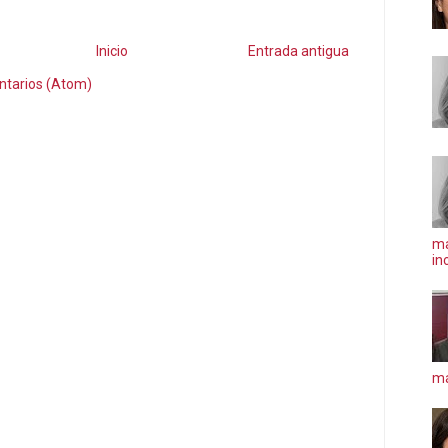
Inicio
Entrada antigua
ntarios (Atom)
ma
in
má