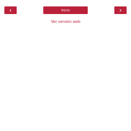
‹
›
Inicio
Ver versión web