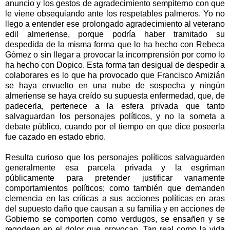
anuncio y los gestos de agradecimiento sempiterno con que
le viene obsequiando ante los respetables palmeros. Yo no
llego a entender ese prolongado agradecimiento al veterano
edil almeriense, porque podría haber tramitado su
despedida de la misma forma que lo ha hecho con Rebeca
Gómez o sin llegar a provocar la incomprensión por como lo
ha hecho con Dopico. Esta forma tan desigual de despedir a
colaborares es lo que ha provocado que Francisco Amizián
se haya envuelto en una nube de sospecha y ningún
almeriense se haya creído su supuesta enfermedad, que, de
padecerla, pertenece a la esfera privada que tanto
salvaguardan los personajes políticos, y no la someta a
debate público, cuando por el tiempo en que dice poseerla
fue cazado en estado ebrio.
Resulta curioso que los personajes políticos salvaguarden
generalmente esa parcela privada y la esgriman
públicamente para pretender justificar vanamente
comportamientos políticos; como también que demanden
clemencia en las críticas a sus acciones políticas en aras
del supuesto daño que causan a su familia y en acciones de
Gobierno se comporten como verdugos, se ensañen y se
regodeen en el dolor que provocan. Tan real como la vida