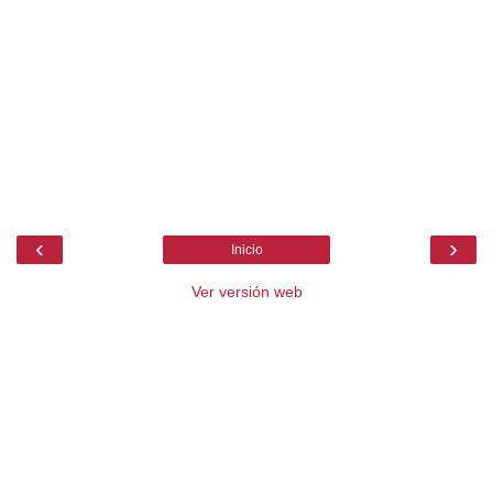
‹
›
Inicio
Ver versión web