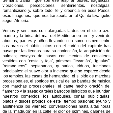
Semana Santa”, que son ese respirar olores, fragancias,
vibraciones, percepciones, sentimientos, nostalgias,
romanticismo y, sobre todo, fe y creencia en esos Pasos,
esas Imágenes,
que nos transportarán al Quinto Evangelio
según Almería.
Vemos y sentimos con alargadas tardes en el cielo azul
marino y la brisa del mar del Mediterráneo un ir y venir de
abuelos, padres y niños llevando con sumo esmero entre
sus brazos el hábito, otros con el cartón del capirote tras
pasar por las tiendas para su confección, la adquisición de
palmas; ensayos de pasos con cientos de costaleros
vestidos con “costal y faja”, primeras “levantás”, “igualás”,
“retranqueos”; septenarios, quinarios, triduos, funciones
principales; el suave olor a incienso que se esparce desde
los templos, las casas de hermandad, el silbido de marchas
procesionales, el sonidos musical de las bandas de música
con marchas procesionales, el cante hecho oración del
flamenco y la saeta; carteles barrocos litúrgicos que inundan
nuestros comercios, los autobuses, cuñas publicitarias;
platos y dulces propios de este
tiempo pasional; ayuno y
abstinencia los viernes;
conversaciones hasta altas horas
de la “madrugá” en la calle; el olor de jazmines, galanes de