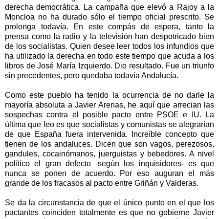
derecha democrática. La campaña que elevó a Rajoy a la
Moncloa no ha durado sólo el tiempo oficial prescrito. Se
prolonga todavía. En este compás de espera, tanto la
prensa como la radio y la televisión han despotricado bien
de los socialistas. Quien desee leer todos los infundios que
ha utilizado la derecha en todo este tiempo que acuda a los
libros de José María Izquierdo. Dio resultado. Fue un triunfo
sin precedentes, pero quedaba todavía Andalucía.
Como este pueblo ha tenido la ocurrencia de no darle la
mayoría absoluta a Javier Arenas, he aquí que arrecian las
sospechas contra el posible pacto entre PSOE e IU. La
última que leo es que socialistas y comunistas se alegrarían
de que España fuera intervenida. Increíble concepto que
tienen de los andaluces. Dicen que son vagos, perezosos,
gandules, cocainómanos, juerguistas y bebedores. A nivel
político el gran defecto -según los inquisidores- es que
nunca se ponen de acuerdo. Por eso auguran el más
grande de los fracasos al pacto entre Griñán y Valderas.
Se da la circunstancia de que el único punto en el que los
pactantes coinciden totalmente es que no gobierne Javier