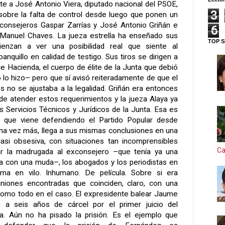
te a José Antonio Viera, diputado nacional del PSOE,
3
sobre la falta de control desde luego que ponen un
xconsejeros Gaspar Zarrías y José Antonio Griñán e
6
e Manuel Chaves. La jueza estrella ha enseñado sus
TOP S
nzan a ver una posibilidad real que siente al
anquillo en calidad de testigo. Sus tiros se dirigen a
de Hacienda, el cuerpo de élite de la Junta que debió
o lo hizo– pero que sí avisó reiteradamente de que el
 no se ajustaba a la legalidad. Griñán era entonces
de atender estos requerimientos y la jueza Alaya ya
os Servicios Técnicos y Jurídicos de la Junta. Esa es
 que viene defendiendo el Partido Popular desde
na vez más, llega a sus mismas conclusiones en una
casi obsesiva, con situaciones tan incomprensibles
Ca
r la madrugada al exconsejero –que tenía ya una
a con una muda–, los abogados y los periodistas en
ma en vilo. Inhumano. De película. Sobre si era
niones encontradas que coinciden, claro, con una
 Como todo en el caso. El expresidente balear Jaume
a seis años de cárcel por el primer juicio del
 Aún no ha pisado la prisión. Es el ejemplo que