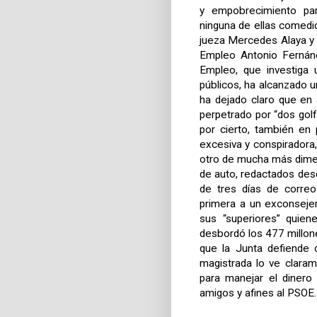
y empobrecimiento par
ninguna de ellas comedi
jueza Mercedes Alaya y 
Empleo Antonio Fernánd
Empleo, que investiga 
públicos, ha alcanzado u
ha dejado claro que en
perpetrado por “dos gol
por cierto, también en 
excesiva y conspiradora
otro de mucha más dimen
de auto, redactados des
de tres días de correo
primera a un exconsejer
sus “superiores” quien
desbordó los 477 millon
que la Junta defiende 
magistrada lo ve claram
para manejar el dinero
amigos y afines al PSOE.