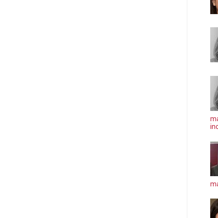
ma
in
má