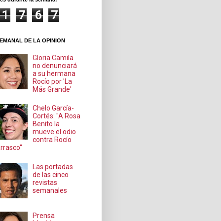
1
7
6
7
EMANAL DE LA OPINION
Gloria Camila
no denunciará
a su hermana
Rocío por 'La
Más Grande'
Chelo García-
Cortés: "A Rosa
Benito la
mueve el odio
contra Rocío
rrasco"
Las portadas
de las cinco
revistas
semanales
Prensa