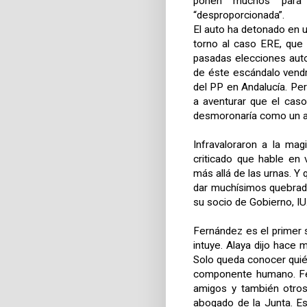
ponen muchos para 
“desproporcionada”.
El auto ha detonado en u
torno al caso ERE, que
pasadas elecciones aut
de éste escándalo vendr
del PP en Andalucía. P
a aventurar que el caso
desmoronaría como un az
Infravaloraron a la mag
criticado que hable en 
más allá de las urnas. Y
dar muchísimos quebrad
su socio de Gobierno, IU
Fernández es el primer sa
intuye. Alaya dijo hace 
Solo queda conocer quié
componente humano. Fer
amigos y también otros
abogado de la Junta. Es