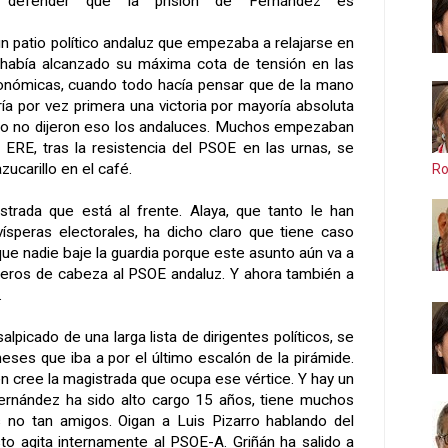
defender que la prisión de Fernández es
n patio político andaluz que empezaba a relajarse en
 había alcanzado su máxima cota de tensión en las
onómicas, cuando todo hacía pensar que de la mano
ía por vez primera una victoria por mayoría absoluta
ero no dijeron eso los andaluces. Muchos empezaban
 ERE, tras la resistencia del PSOE en las urnas, se
ucarillo en el café.
Ro
istrada que está al frente. Alaya, que tanto le han
vísperas electorales, ha dicho claro que tiene caso
 que nadie baje la guardia porque este asunto aún va a
eros de cabeza al PSOE andaluz. Y ahora también a
.
lpicado de una larga lista de dirigentes políticos, se
meses que iba a por el último escalón de la pirámide.
n cree la magistrada que ocupa ese vértice. Y hay un
nández ha sido alto cargo 15 años, tiene muchos
 no tan amigos. Oigan a Luis Pizarro hablando del
to agita internamente al PSOE-A. Griñán ha salido a