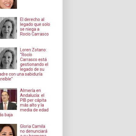
El derecho al
legado que solo
se niega a
Rocío Carrasco
Loren Zotano:
"Rocío
Carrasco está
gestionando el
legado de su
dre con una sabiduría
creíble"
Almería en
Andalucía: el
PIB per cápita
más alto y la
media de edad
s baja
Gloria Camila
no denunciará