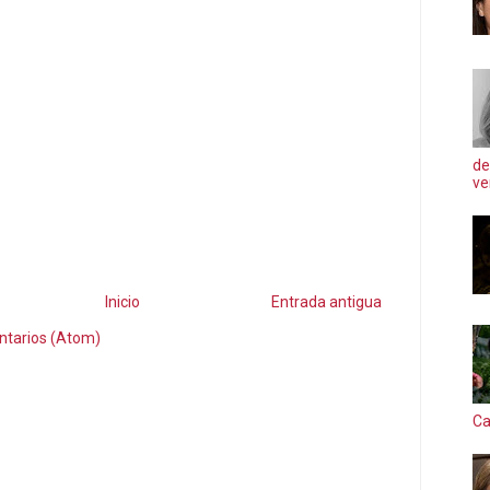
de
ve
Inicio
Entrada antigua
ntarios (Atom)
Ca