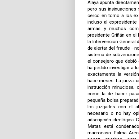
Alaya apunta directamen
pero sus insinuaciones 
cerco en torno a los e
incluso al expresident
armas y muchos comie
presidente Griñán en el b
la Intervención General 
de alertar del fraude –n
sistema de subvenciones
el consejero que debió 
ha pedido investigar a l
exactamente la versión
hace meses. La jueza, u
instrucción minuciosa, 
como la de hacer pasa
pequeña bolsa preparad
los juzgados con el al
necesario o no hay opi
adscripción ideológica.
Matas está condenado 
macrocaso Palma Arena.