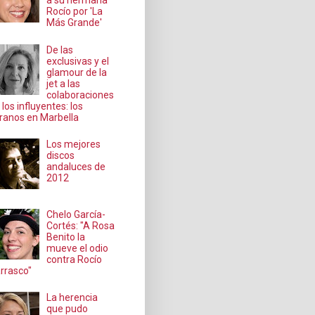
a su hermana
Rocío por 'La
Más Grande'
De las
exclusivas y el
glamour de la
jet a las
colaboraciones
 los influyentes: los
ranos en Marbella
Los mejores
discos
andaluces de
2012
Chelo García-
Cortés: "A Rosa
Benito la
mueve el odio
contra Rocío
rrasco"
La herencia
que pudo