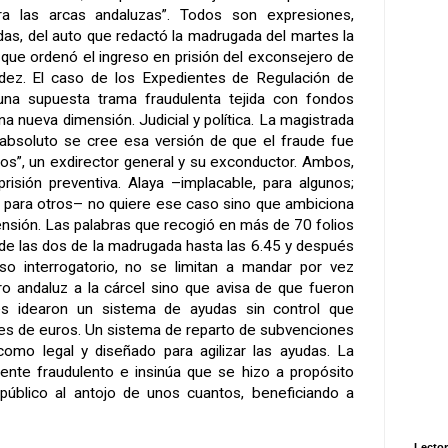
a las arcas andaluzas”. Todos son expresiones,
das, del auto que redactó la madrugada del martes la
que ordenó el ingreso en prisión del exconsejero de
ez. El caso de los Expedientes de Regulación de
una supuesta trama fraudulenta tejida con fondos
na nueva dimensión. Judicial y política. La magistrada
 absoluto se cree esa versión de que el fraude fue
fos”, un exdirector general y su exconductor. Ambos,
prisión preventiva. Alaya –implacable, para algunos;
, para otros– no quiere ese caso sino que ambiciona
sión. Las palabras que recogió en más de 70 folios
de las dos de la madrugada hasta las 6.45 y después
so interrogatorio, no se limitan a mandar por vez
o andaluz a la cárcel sino que avisa de que fueron
es idearon un sistema de ayudas sin control que
es de euros. Un sistema de reparto de subvenciones
como legal y diseñado para agilizar las ayudas. La
ente fraudulento e insinúa que se hizo a propósito
 público al antojo de unos cuantos, beneficiando a
Lector