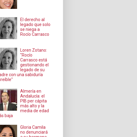
El derecho al
legado que solo
se niega a
Rocío Carrasco
Loren Zotano:
"Rocío
Carrasco está
gestionando el
legado de su
dre con una sabiduría
creíble"
Almería en
Andalucía: el
PIB per cápita
más alto y la
media de edad
s baja
Gloria Camila
no denunciará