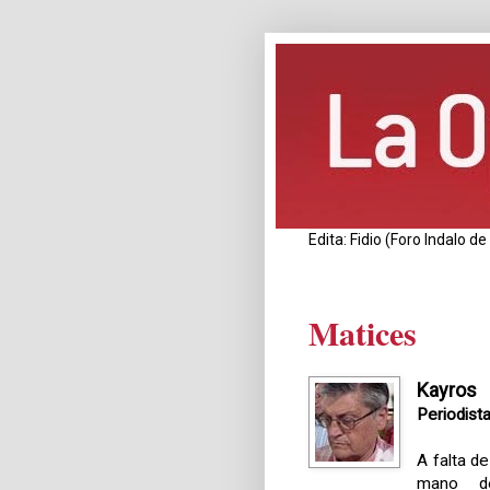
Edita: Fidio (Foro Indalo 
Matices
Kayros
Periodist
A falta d
mano de