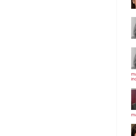
ma
in
má