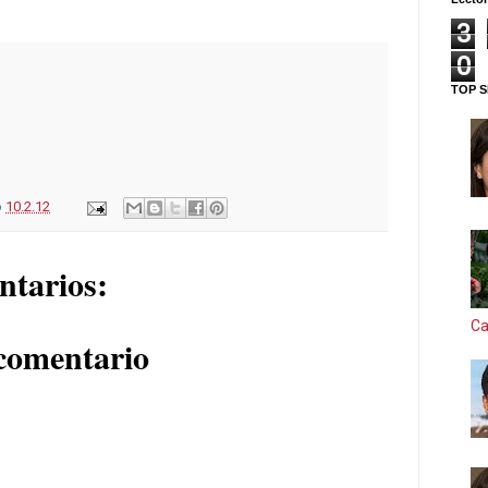
3
0
TOP S
o
10.2.12
ntarios:
Ca
comentario