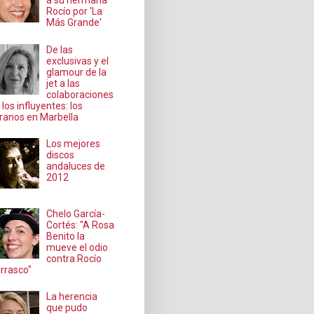
a su hermana
Rocío por 'La
Más Grande'
De las
exclusivas y el
glamour de la
jet a las
colaboraciones
 los influyentes: los
ranos en Marbella
Los mejores
discos
andaluces de
2012
Chelo García-
Cortés: "A Rosa
Benito la
mueve el odio
contra Rocío
rrasco"
La herencia
que pudo