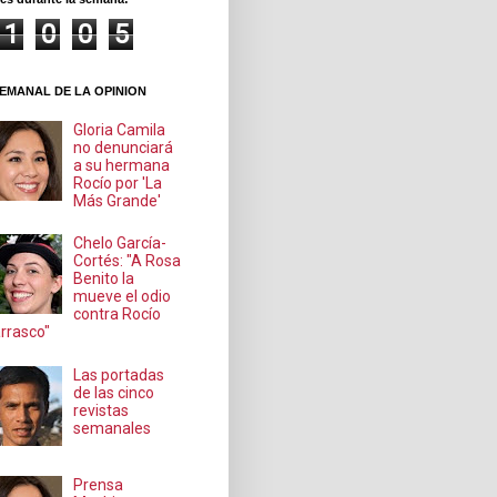
1
0
0
5
EMANAL DE LA OPINION
Gloria Camila
no denunciará
a su hermana
Rocío por 'La
Más Grande'
Chelo García-
Cortés: "A Rosa
Benito la
mueve el odio
contra Rocío
rrasco"
Las portadas
de las cinco
revistas
semanales
Prensa