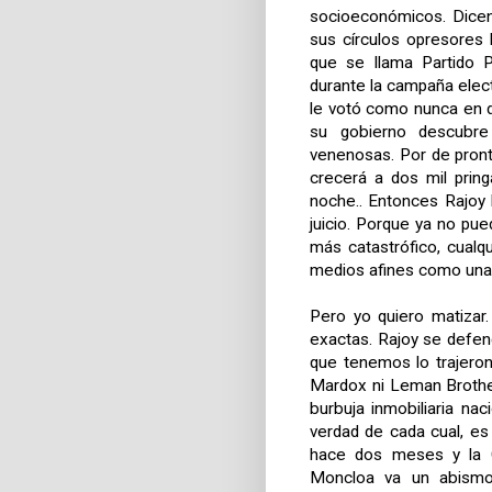
socioeconómicos. Dicen
sus círculos opresores
que se llama Partido P
durante la campaña elec
le votó como nunca en 
su gobierno descubre
venenosas. Por de pront
crecerá a dos mil pring
noche.. Entonces Rajoy 
juicio. Porque ya no pu
más catastrófico, cualq
medios afines como una v
Pero yo quiero matizar.
exactas. Rajoy se defen
que tenemos lo trajeron
Mardox ni Leman Brother
burbuja inmobiliaria na
verdad de cada cual, es
hace dos meses y la C
Moncloa va un abismo.