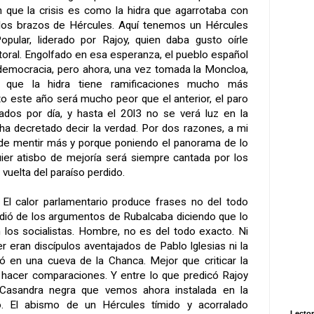
 que la crisis es como la hidra que agarrotaba con
 los brazos de Hércules. Aquí tenemos un Hércules
opular, liderado por Rajoy, quien daba gusto oírle
toral. Engolfado en esa esperanza, el pueblo español
democracia, pero ahora, una vez tomada la Moncloa,
 que la hidra tiene ramificaciones mucho más
o este año será mucho peor que el anterior, el paro
ados por día, y hasta el 20l3 no se verá luz en la
ha decretado decir la verdad. Por dos razones, a mi
ede mentir más y porque poniendo el panorama de lo
uier atisbo de mejoría será siempre cantada por los
uelta del paraíso perdido.
 El calor parlamentario produce frases no del todo
dió de los argumentos de Rubalcaba diciendo que lo
 los socialistas. Hombre, no es del todo exacto. Ni
 eran discípulos aventajados de Pablo Iglesias ni la
ció en una cueva de la Chanca. Mejor que criticar la
 hacer comparaciones. Y entre lo que predicó Rajoy
asandra negra que vemos ahora instalada en la
 El abismo de un Hércules tímido y acorralado
Lector