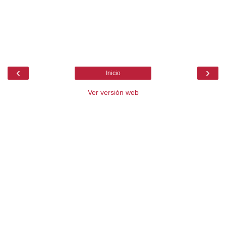
‹
›
Inicio
Ver versión web