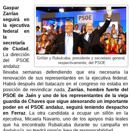
Gaspar
Zarrías
seguirá en
la ejecutiva
federal en
la
secretaría
de Ciudad.
La dirección
Griñán y Rubulcaba, presidente y secretario general,
del PSOE
respectivamente, del PSOE
andaluz
llevaba semanas defendiendo que era necesaria la
renovación de sus representantes en la ejecutiva federal.
Habrá después del batacazo en el congreso no estaba en
posición de reivindicar nada.
Zarrías, hombre fuerte del
PSOE de Jaén y uno de los representantes de la vieja
guardia de Chaves que sigue atesorando un importante
poder en el PSOE andaluz, seguirá teniendo despacho
en Ferraz
. La otra candidata a ocupar un sillón en la
ejecutiva, Micaela Navarro, uno de los apoyos más leales
que ha encontrado Rubalcaba durante su campaña en
Andalucía, no tendrá ningún área de responsabilidad.