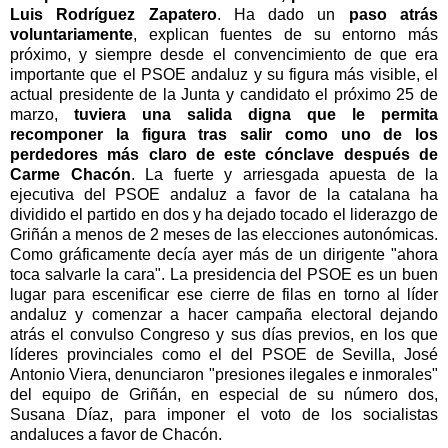
Luis Rodríguez Zapatero
. Ha dado un
paso atrás
voluntariamente
, explican fuentes de su entorno más
próximo, y siempre desde el convencimiento de que era
importante que el PSOE andaluz y su figura más visible, el
actual presidente de la Junta y candidato el próximo 25 de
marzo,
tuviera una salida digna que le permita
recomponer la figura tras salir como uno de los
perdedores más claro de este cónclave después de
Carme Chacón
. La fuerte y arriesgada apuesta de la
ejecutiva del PSOE andaluz a favor de la catalana ha
dividido el partido en dos y ha dejado tocado el liderazgo de
Griñán a menos de 2 meses de las elecciones autonómicas.
Como gráficamente decía ayer más de un dirigente "ahora
toca salvarle la cara". La presidencia del PSOE es un buen
lugar para escenificar ese cierre de filas en torno al líder
andaluz y comenzar a hacer campaña electoral dejando
atrás el convulso Congreso y sus días previos, en los que
líderes provinciales como el del PSOE de Sevilla, José
Antonio Viera, denunciaron "presiones ilegales e inmorales"
del equipo de Griñán, en especial de su número dos,
Susana Díaz, para imponer el voto de los socialistas
andaluces a favor de Chacón.