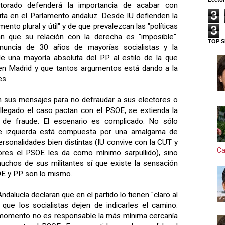
torado defenderá la importancia de acabar con
3
uta en el Parlamento andaluz. Desde IU defienden la
ento plural y útil" y de que prevalezcan las "políticas
3
an que su relación con la derecha es "imposible".
TOP S
nuncia de 30 años de mayorías socialistas y la
de una mayoría absoluta del PP al estilo de la que
en Madrid y que tantos argumentos está dando a la
es.
n sus mensajes para no defraudar a sus electores o
 llegado el caso pactan con el PSOE, se extienda la
 de fraude. El escenario es complicado. No sólo
de izquierda está compuesta por una amalgama de
ersonalidades bien distintas (IU convive con la CUT y
Ca
res el PSOE les da como mínimo sarpullido), sino
uchos de sus militantes sí que existe la sensación
E y PP son lo mismo.
ndalucía declaran que en el partido lo tienen "claro al
 que los socialistas dejen de indicarles el camino.
omento no es responsable la más mínima cercanía