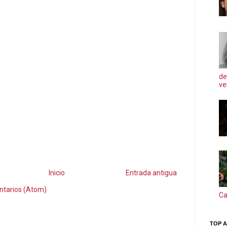
de
ve
Inicio
Entrada antigua
ntarios (Atom)
Ca
TOP A