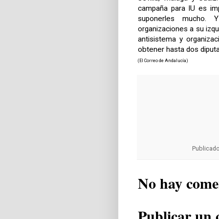
campaña para IU es imp
suponerles mucho. 
organizaciones a su izq
antisistema y organiza
obtener hasta dos diputad
(El Correo de Andalucía)
Publicad
No hay come
Publicar un 