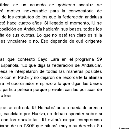
ilidad de un acuerdo de gobierno andaluz se
ará motivo inexcusable para la convocatoria de
2 de los estatutos de los que la federación andaluza
otó hace cuatro años. Si llegado el momento, IU se
coalición en Andalucía hablarán sus bases, todos los
día de sus cuotas. Lo que no está tan claro es si la
s es vinculante o no. Eso depende de qué dirigente
tas que contestó Cayo Lara en el programa 59
Española. "Lo que diga la federación de Andalucía".
mesa le interpelaron de todas las maneras posibles
o con el PSOE y no dejaron de recordarle la alianza
a. El coordinador emplazó a lo que digan las bases
 partido peleará porque prevalezcan las políticas de
a leer.
 que se enfrenta IU. No habrá acto o rueda de prensa
s, candidato por Huelva, no deba responder sobre si
con los socialistas. IU evitará ningún compromiso
ciarse de un PSOE que situará muy a su derecha. Su
Lector