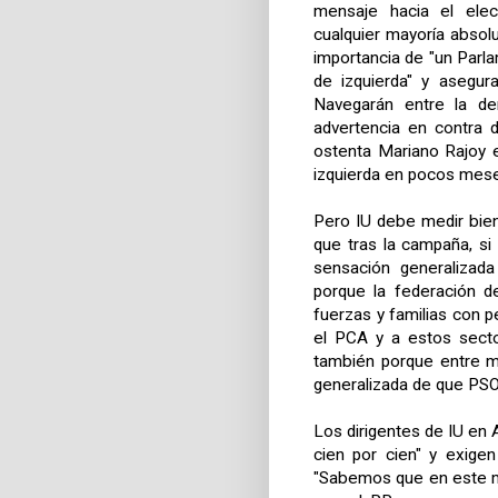
mensaje hacia el elec
cualquier mayoría absol
importancia de "un Parlam
de izquierda" y asegur
Navegarán entre la de
advertencia en contra 
ostenta Mariano Rajoy 
izquierda en pocos mes
Pero IU debe medir bie
que tras la campaña, si
sensación generalizada
porque la federación 
fuerzas y familias con p
el PCA y a estos secto
también porque entre m
generalizada de que PSO
Los dirigentes de IU en A
cien por cien" y exigen
"Sabemos que en este m