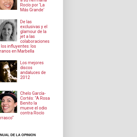
a su hermana
Rocío por 'La
Más Grande'
De las
exclusivas y el
glamour de la
jet a las
colaboraciones
 los influyentes: los
ranos en Marbella
Los mejores
discos
andaluces de
2012
Chelo García-
Cortés: "A Rosa
Benito la
mueve el odio
contra Rocío
rrasco"
NUAL DE LA OPINION