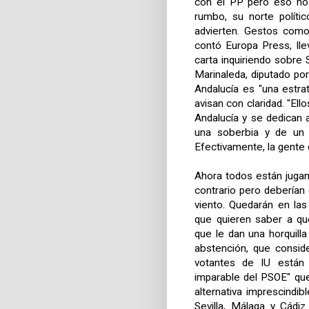
con el PP pero eso no 
rumbo, su norte polític
advierten. Gestos como
contó Europa Press, llev
carta inquiriendo sobre S
Marinaleda, diputado po
Andalucía es "una estrate
avisan con claridad. "El
Andalucía y se dedican 
una soberbia y de un d
Efectivamente, la gente 
Ahora todos están jugand
contrario pero deberían 
viento. Quedarán en la
que quieren saber a qu
que le dan una horquilla
abstención, que consid
votantes de IU están
imparable del PSOE" qu
alternativa imprescindib
Sevilla, Málaga y Cádi