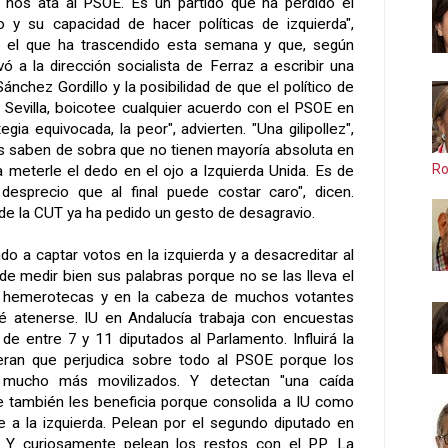
nos ata al PSOE. Es un partido que ha perdido el
o y su capacidad de hacer políticas de izquierda",
 el que ha trascendido esta semana y que, según
ó a la dirección socialista de Ferraz a escribir una
ánchez Gordillo y la posibilidad de que el político de
r Sevilla, boicotee cualquier acuerdo con el PSOE en
gia equivocada, la peor", advierten. "Una gilipollez",
los saben de sobra que no tienen mayoría absoluta en
Ro
a meterle el dedo en el ojo a Izquierda Unida. Es de
esprecio que al final puede costar caro", dicen.
de la CUT ya ha pedido un gesto de desagravio.
o a captar votos en la izquierda y a desacreditar al
de medir bien sus palabras porque no se las lleva el
s hemerotecas y en la cabeza de muchos votantes
é atenerse. IU en Andalucía trabaja con encuestas
 de entre 7 y 11 diputados al Parlamento. Influirá la
eran que perjudica sobre todo al PSOE porque los
 mucho más movilizados. Y detectan "una caída
e también les beneficia porque consolida a IU como
le a la izquierda. Pelean por el segundo diputado en
z. Y curiosamente pelean los restos con el PP. La