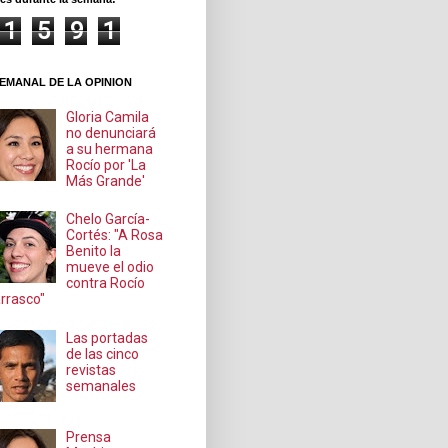
1
5
9
1
EMANAL DE LA OPINION
Gloria Camila
no denunciará
a su hermana
Rocío por 'La
Más Grande'
Chelo García-
Cortés: "A Rosa
Benito la
mueve el odio
contra Rocío
rrasco"
Las portadas
de las cinco
revistas
semanales
Prensa