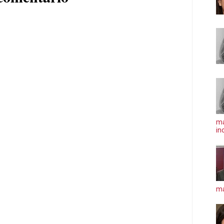
ma
in
má