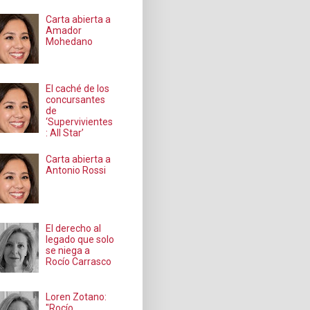
Carta abierta a
Amador
Mohedano
El caché de los
concursantes
de
‘Supervivientes
: All Star’
Carta abierta a
Antonio Rossi
El derecho al
legado que solo
se niega a
Rocío Carrasco
Loren Zotano:
"Rocío