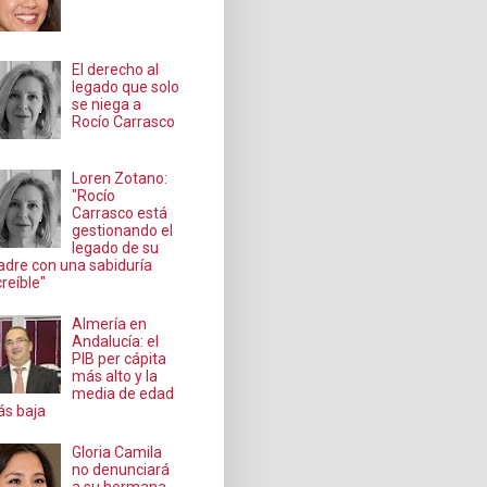
El derecho al
legado que solo
se niega a
Rocío Carrasco
Loren Zotano:
"Rocío
Carrasco está
gestionando el
legado de su
dre con una sabiduría
creíble"
Almería en
Andalucía: el
PIB per cápita
más alto y la
media de edad
s baja
Gloria Camila
no denunciará