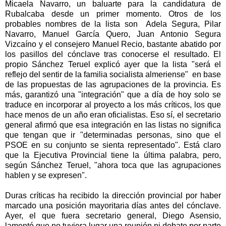
Micaela Navarro, un baluarte para la candidatura de
Rubalcaba desde un primer momento. Otros de los
probables nombres de la lista son Adela Segura, Pilar
Navarro, Manuel García Quero, Juan Antonio Segura
Vizcaíno y el consejero Manuel Recio, bastante abatido por
los pasillos del cónclave tras conocerse el resultado. El
propio Sánchez Teruel explicó ayer que la lista "será el
reflejo del sentir de la familia socialista almeriense" en base
de las propuestas de las agrupaciones de la provincia. Es
más, garantizó una "integración" que a día de hoy solo se
traduce en incorporar al proyecto a los más críticos, los que
hace menos de un año eran oficialistas. Eso sí, el secretario
general afirmó que esa integración en las listas no significa
que tengan que ir "determinadas personas, sino que el
PSOE en su conjunto se sienta representado". Está claro
que la Ejecutiva Provincial tiene la última palabra, pero,
según Sánchez Teruel, "ahora toca que las agrupaciones
hablen y se expresen".
Duras críticas ha recibido la dirección provincial por haber
marcado una posición mayoritaria días antes del cónclave.
Ayer, el que fuera secretario general, Diego Asensio,
lamentó que no tuviera lugar una reunión ni debate por parte