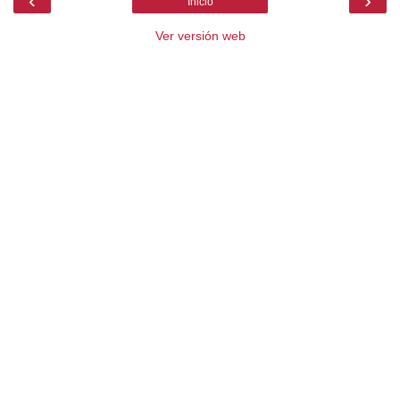
‹
›
Inicio
Ver versión web