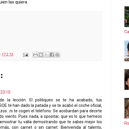
uien las quiera.
Ca
o
17.2.12
:
 23:10
nde la lección. El politiqueo se te ha acabado, tus
E te han dado la patada y se te acabó el coche oficial,
azos...ni te cogen el teléfono. Se acobardan para decirte
do viento. Pues nada, a opositar, que es lo que hemeos
emostrar tu valía demostrando que te sabes mejor los
Ro
ás, con carnet o sin carnet. Bienvenida al talento,