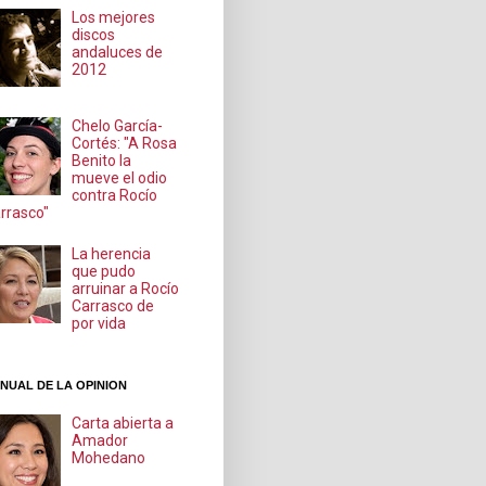
Los mejores
discos
andaluces de
2012
Chelo García-
Cortés: "A Rosa
Benito la
mueve el odio
contra Rocío
rrasco"
La herencia
que pudo
arruinar a Rocío
Carrasco de
por vida
NUAL DE LA OPINION
Carta abierta a
Amador
Mohedano