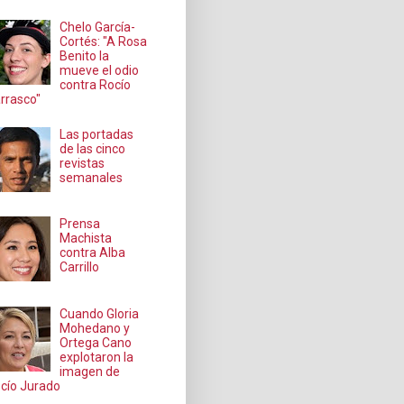
Chelo García-
Cortés: "A Rosa
Benito la
mueve el odio
contra Rocío
rrasco"
Las portadas
de las cinco
revistas
semanales
Prensa
Machista
contra Alba
Carrillo
Cuando Gloria
Mohedano y
Ortega Cano
explotaron la
imagen de
cío Jurado