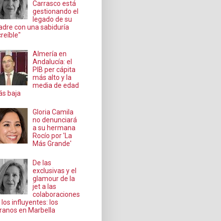
Carrasco está
gestionando el
legado de su
dre con una sabiduría
creíble"
Almería en
Andalucía: el
PIB per cápita
más alto y la
media de edad
s baja
Gloria Camila
no denunciará
a su hermana
Rocío por 'La
Más Grande'
De las
exclusivas y el
glamour de la
jet a las
colaboraciones
 los influyentes: los
ranos en Marbella