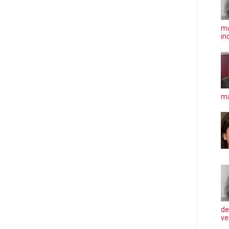
ma
in
má
de
ve