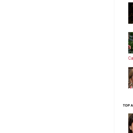
Ca
TOP A