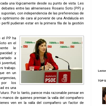
a, cada una lógicamente desde su punto de vista. Les
 debates entre las almerienses Rosario Soto (PP) y
e suponían, con independencia de las preferencias de
e optimismo de cara al porvenir de una Andalucía en
perfil pudieran estar en la primera fila de la gestión
e el PP ha
Soto en el
mente le
pacidad y
partado a
 juventud,
ni trabajo.
Lector
que en un
urgencias,
TOP S
por los
dad es una
futuro. Por lo tanto, parece más razonable pensar en
en manos de quienes premian la valía del compañero
ienes ven en la valía del compañero un factor de