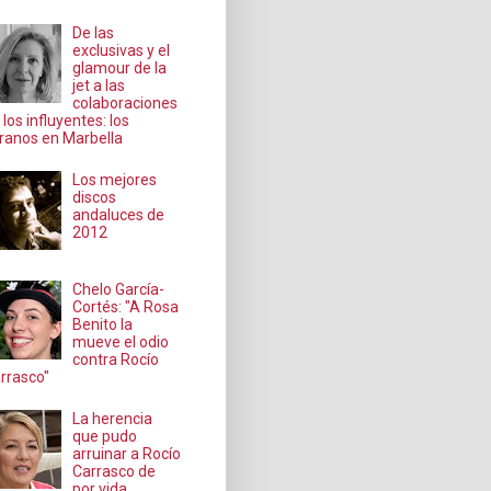
De las
exclusivas y el
glamour de la
jet a las
colaboraciones
 los influyentes: los
ranos en Marbella
Los mejores
discos
andaluces de
2012
Chelo García-
Cortés: "A Rosa
Benito la
mueve el odio
contra Rocío
rrasco"
La herencia
que pudo
arruinar a Rocío
Carrasco de
por vida