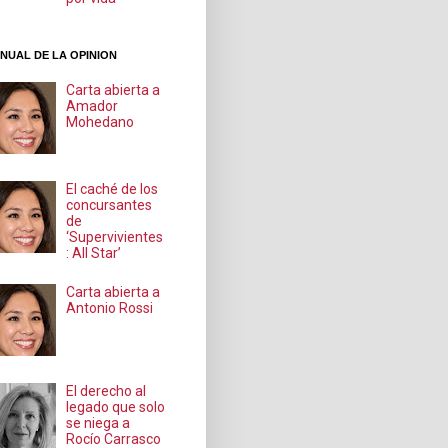
NUAL DE LA OPINION
Carta abierta a
Amador
Mohedano
El caché de los
concursantes
de
‘Supervivientes
: All Star’
Carta abierta a
Antonio Rossi
El derecho al
legado que solo
se niega a
Rocío Carrasco