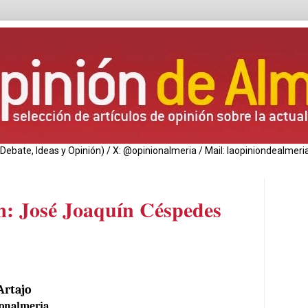
de Debate, Ideas y Opinión) / X: @opinionalmeria / Mail: laopiniondealm
: José Joaquín Céspedes
Artajo
onalmeria