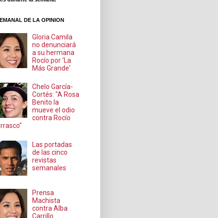
EMANAL DE LA OPINION
Gloria Camila
no denunciará
a su hermana
Rocío por 'La
Más Grande'
Chelo García-
Cortés: "A Rosa
Benito la
mueve el odio
contra Rocío
rrasco"
Las portadas
de las cinco
revistas
semanales
Prensa
Machista
contra Alba
Carrillo