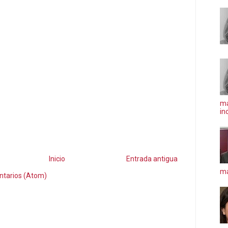
ma
in
Inicio
Entrada antigua
má
ntarios (Atom)