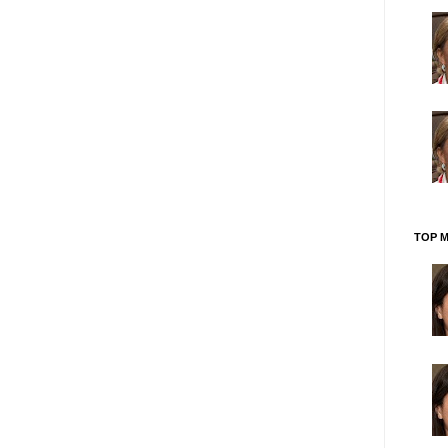
TOP M