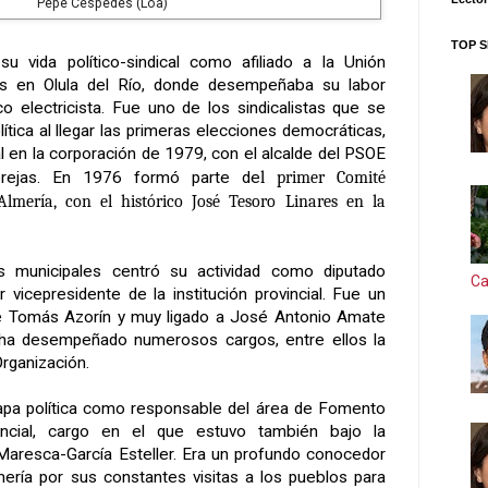
Pepe Céspedes (Loa)
TOP S
u vida político-sindical como afiliado a la Unión
es en Olula del Río, donde desempeñaba su labor
o electricista. Fue uno de los sindicalistas que se
lítica al llegar las primeras elecciones democráticas,
l en la corporación de 1979, con el alcalde del PSOE
brejas. En 1976 formó parte de
l primer Comité
lmería, con el histórico José Tesoro Linares en la
 municipales centró su actividad como diputado
Ca
er vicepresidente de la institución provincial. Fue un
 Tomás Azorín y muy ligado a José Antonio Amate
ha desempeñado numerosos cargos, entre ellos la
Organización.
apa política como responsable del área de Fomento
incial, cargo en el que estuvo también bajo la
Maresca-García Esteller. Era un profundo conocedor
lmería por sus constantes visitas a los pueblos para