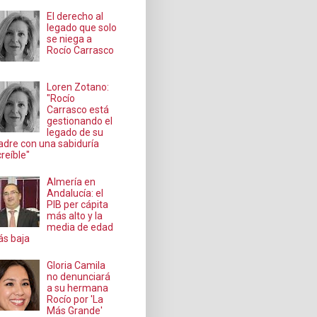
El derecho al
legado que solo
se niega a
Rocío Carrasco
Loren Zotano:
"Rocío
Carrasco está
gestionando el
legado de su
dre con una sabiduría
creíble"
Almería en
Andalucía: el
PIB per cápita
más alto y la
media de edad
s baja
Gloria Camila
no denunciará
a su hermana
Rocío por 'La
Más Grande'