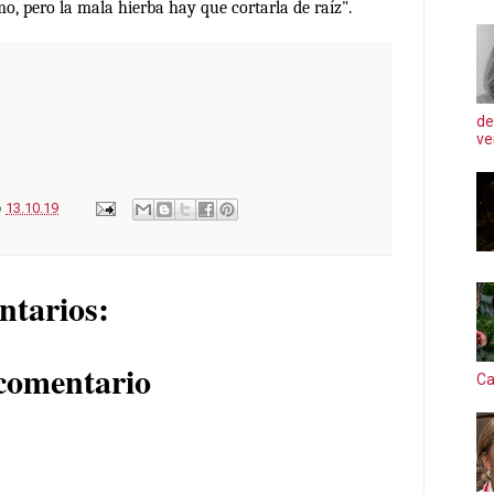
o, pero la mala hierba hay que cortarla de raíz".
de
ve
o
13.10.19
ntarios:
comentario
Ca