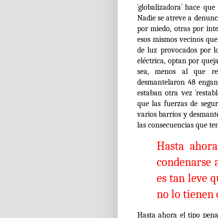
´globalizadora´ hace qu
Nadie se atreve a denunc
por miedo, otras por inte
esos mismos vecinos que 
de luz provocados por lo
eléctrica, optan por que
sea, menos al que re
desmantelaron 48 enganc
estaban otra vez ´resta
que las fuerzas de segu
varios barrios y desmant
las consecuencias que te
Hasta ahora
condenarse a
es tan leve 
no lo tienen
Hasta ahora el tipo pen