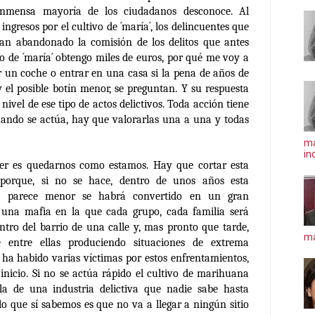
inmensa mayoría de los ciudadanos desconoce. Al
ingresos por el cultivo de ´maría´, los delincuentes que
 han abandonado la comisión de los delitos que antes
vo de ´maría´ obtengo miles de euros, por qué me voy a
ar un coche o entrar en una casa si la pena de años de
 el posible botín menor, se preguntan. Y su respuesta
nivel de ese tipo de actos delictivos. Toda acción tiene
uando se actúa, hay que valorarlas una a una y todas
ma
in
r es quedarnos como estamos. Hay que cortar esta
z porque, si no se hace, dentro de unos años esta
a parece menor se habrá convertido en un gran
 una mafia en la que cada grupo, cada familia será
tro del barrio de una calle y, mas pronto que tarde,
má
 entre ellas produciendo situaciones de extrema
ha habido varias víctimas por estos enfrentamientos,
 inicio. Si no se actúa rápido el cultivo de marihuana
la de una industria delictiva que nadie sabe hasta
lo que sí sabemos es que no va a llegar a ningún sitio