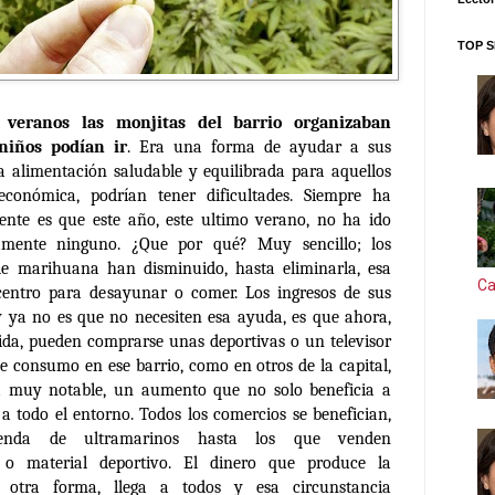
TOP S
 veranos las monjitas del barrio organizaban
niños podían ir
. Era una forma de ayudar a sus
a alimentación saludable y equilibrada para aquellos
económica, podrían tener dificultades. Siempre ha
ente es que este año, este ultimo verano, no ha ido
amente ninguno. ¿Que por qué? Muy sencillo; los
 de marihuana han disminuido, hasta eliminarla, esa
Ca
centro para desayunar o comer. Los ingresos de sus
ya no es que no necesiten esa ayuda, es que ahora,
a, pueden comprarse unas deportivas o un televisor
de consumo en ese barrio, como en otros de la capital,
muy notable, un aumento que no solo beneficia a
 a todo el entorno. Todos los comercios se benefician,
enda de ultramarinos hasta los que venden
a o material deportivo. El dinero que produce la
otra forma, llega a todos y esa circunstancia