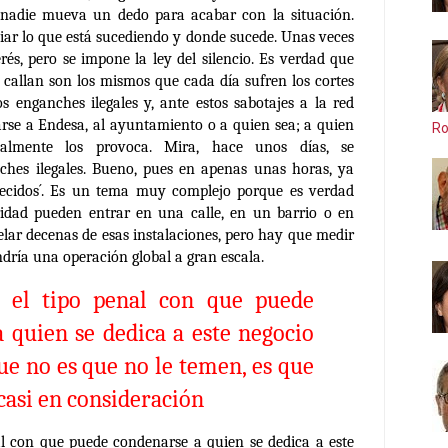
e nadie mueva un dedo para acabar con la situación.
iar lo que está sucediendo y donde sucede. Unas veces
rés, pero se impone la ley del silencio. Es verdad que
callan son los mismos que cada día sufren los cortes
s enganches ilegales y, ante estos sabotajes a la red
jarse a Endesa, al ayuntamiento o a quien sea; a quien
Ro
almente los provoca. Mira, hace unos días, se
hes ilegales. Bueno, pues en apenas unas horas, ya
blecidos´. Es un tema muy complejo porque es verdad
ridad pueden entrar en una calle, en un barrio o en
elar decenas de esas instalaciones, pero hay que medir
ndría una operación global a gran escala.
 el tipo penal con que puede
 quien se dedica a este negocio
que no es que no le temen, es que
 casi en consideración
al con que puede condenarse a quien se dedica a este