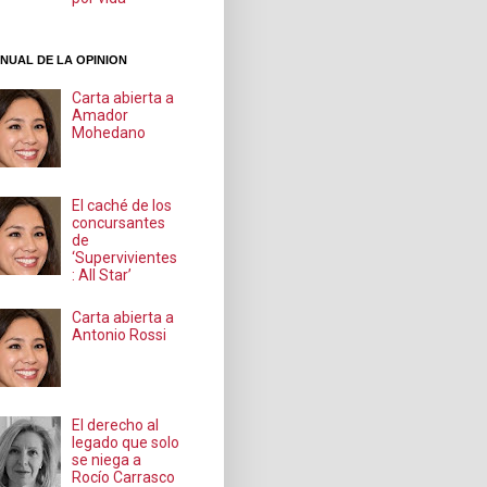
NUAL DE LA OPINION
Carta abierta a
Amador
Mohedano
El caché de los
concursantes
de
‘Supervivientes
: All Star’
Carta abierta a
Antonio Rossi
El derecho al
legado que solo
se niega a
Rocío Carrasco