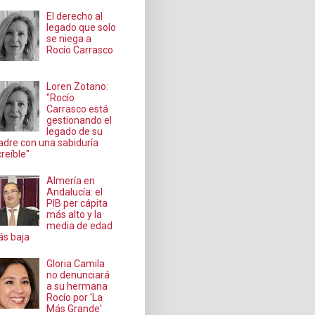
El derecho al
legado que solo
se niega a
Rocío Carrasco
Loren Zotano:
"Rocío
Carrasco está
gestionando el
legado de su
dre con una sabiduría
creíble"
Almería en
Andalucía: el
PIB per cápita
más alto y la
media de edad
s baja
Gloria Camila
no denunciará
a su hermana
Rocío por 'La
Más Grande'