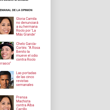
EMANAL DE LA OPINION
Gloria Camila
no denunciará
a su hermana
Rocío por 'La
Más Grande'
Chelo García-
Cortés: "A Rosa
Benito la
mueve el odio
contra Rocío
rrasco"
Las portadas
de las cinco
revistas
semanales
Prensa
Machista
contra Alba
Carrillo