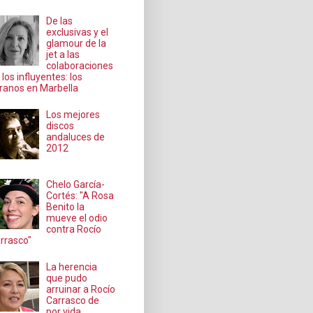
De las
exclusivas y el
glamour de la
jet a las
colaboraciones
 los influyentes: los
ranos en Marbella
Los mejores
discos
andaluces de
2012
Chelo García-
Cortés: "A Rosa
Benito la
mueve el odio
contra Rocío
rrasco"
La herencia
que pudo
arruinar a Rocío
Carrasco de
por vida