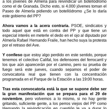
a los jóvenes de Almería para reivindicar un botellódromo
como el de Granada. Dicho esto, si 4.000 jóvenes toman el
Paseo de Almería pidiendo un botellódromo ¿Se lo daría
este gobierno del PP?
Ahora vamos a la acera contraria.
PSOE, sindicatos y
todo aquel que está en contra del PP y que tiene un
especial interés en meterle el dedo en el ojo al diputado por
Almería Rafael Hernando Fraile, han hecho suya la protesta
por el retraso del Ave.
Y confieso
que estoy algo perdido en este sentido, porque
tenemos el colectivo Califal, los defensores del ferrocarril y
los que aún aparecerán por el camino, pero su prueba de
fuego será este jueves, cuando sepamos el poder de
convocatoria real que tienen con la concentración
programada en el Parque de
la Estación
a las 19:00 horas.
Tras esta convocatoria está la que se supone debe ser
la gran manifestación que se prepara para el 29 de
noviembre
, pero volvemos a lo mismo, si no hay gente
gritando, suficiente gente, a los perros viejos del PP como
Hernando la reivindicación en cuestión le va a durar lo