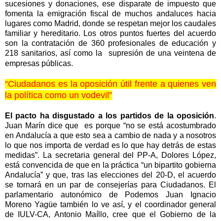
sucesiones y donaciones, ese disparate de impuesto que
fomenta la emigración fiscal de muchos andaluces hacia
lugares como Madrid, donde se respetan mejor los caudales
familiar y hereditario. Los otros puntos fuertes del acuerdo
son la contratación de 360 profesionales de educación y
218 sanitarios, así como la
supresión de una veintena de
empresas públicas.
“Ciudadanos es la oposición útil frente a quienes ven
la política como un vodevil”
El pacto ha disgustado a los partidos de la oposición
.
Juan Marín dice que es porque “no se está acostumbrado
en Andalucía a que esto sea a cambio de nada y a nosotros
lo que nos importa de verdad es lo que hay detrás de estas
medidas”. La secretaria general del PP-A, Dolores López,
está convencida de que en la práctica “un bipartito gobierna
Andalucía” y que, tras las elecciones del 20-D, el acuerdo
se tornará en un par de consejerías para Ciudadanos. El
parlamentario autonómico de Podemos Juan Ignacio
Moreno Yagüe también lo ve así, y el coordinador general
de IULV-CA, Antonio Maíllo, cree que el Gobierno de
la