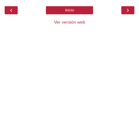
‹
›
Inicio
Ver versión web