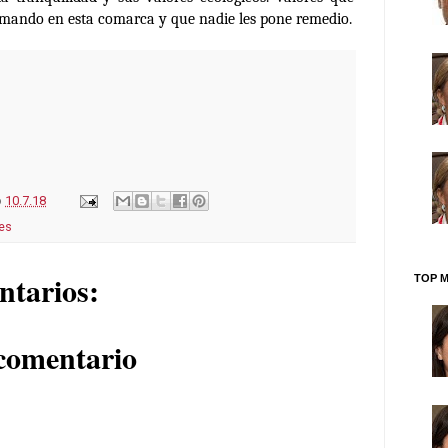
mando en esta comarca y que nadie les pone remedio.
o
10.7.18
es
ntarios:
TOP M
comentario