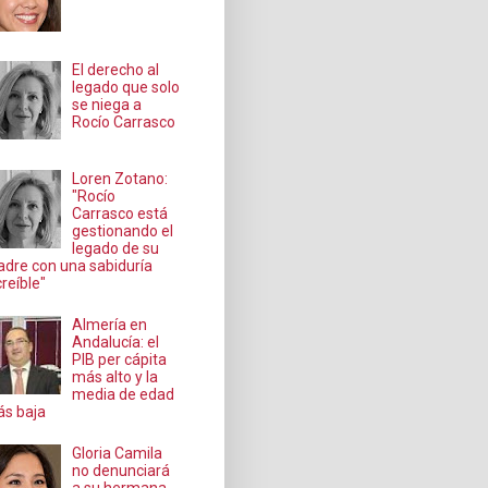
El derecho al
legado que solo
se niega a
Rocío Carrasco
Loren Zotano:
"Rocío
Carrasco está
gestionando el
legado de su
dre con una sabiduría
creíble"
Almería en
Andalucía: el
PIB per cápita
más alto y la
media de edad
s baja
Gloria Camila
no denunciará