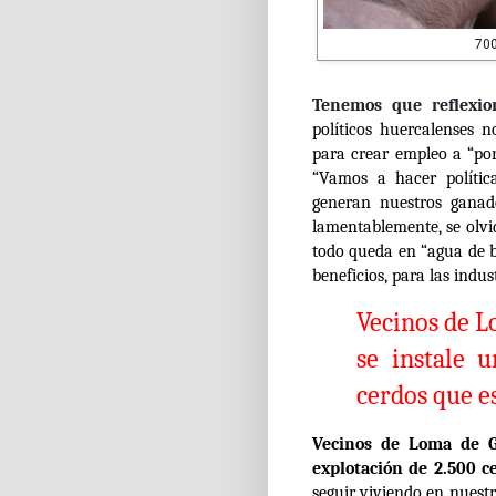
700
Tenemos que reflexio
políticos huercalenses
para crear empleo a “por
“Vamos a hacer polític
generan nuestros ganade
lamentablemente, se olvid
todo queda en “agua de b
beneficios, para las indu
Vecinos de L
se instale 
cerdos
que es
Vecinos de Loma de G
explotación de 2.500 c
seguir viviendo en nuest