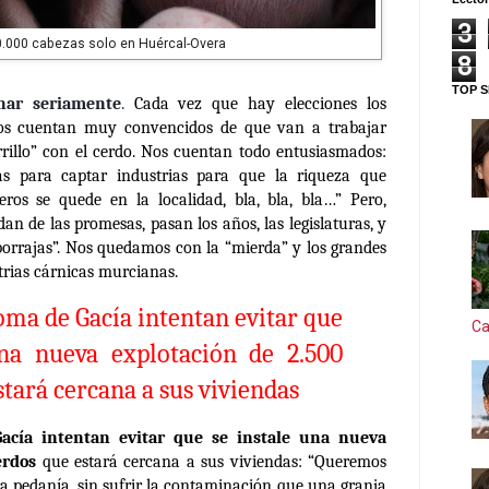
3
.000 cabezas solo en Huércal-Overa
8
TOP S
nar seriamente
.
Cada vez que hay elecciones los
 nos cuentan muy convencidos de que van a trabajar
rillo” con el cerdo. Nos cuentan todo entusiasmados:
as para captar industrias para que la riqueza que
ros se quede en la localidad, bla, bla, bla…” Pero,
an de las promesas, pasan los años, las legislaturas, y
orrajas”. Nos quedamos con la “mierda” y los grandes
strias cárnicas murcianas.
oma de Gacía intentan evitar que
Ca
una nueva explotación de 2.500
tará cercana a sus viviendas
acía intentan evitar que se instale una nueva
erdos
que estará cercana a sus viviendas: “Queremos
ra pedanía, sin sufrir la contaminación que una granja