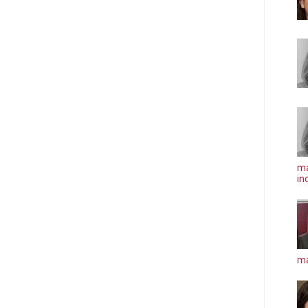
ma
in
má