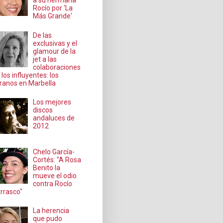
a su hermana
Rocío por 'La
Más Grande'
De las
exclusivas y el
glamour de la
jet a las
colaboraciones
 los influyentes: los
ranos en Marbella
Los mejores
discos
andaluces de
2012
Chelo García-
Cortés: "A Rosa
Benito la
mueve el odio
contra Rocío
rrasco"
La herencia
que pudo