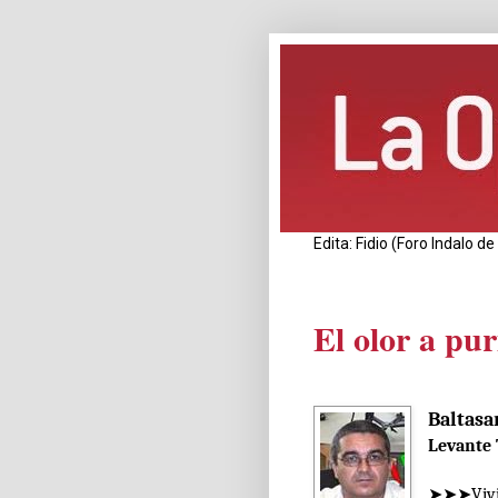
Edita: Fidio (Foro Indalo 
El olor a pu
Baltasa
Levante 
➤➤➤Vivim