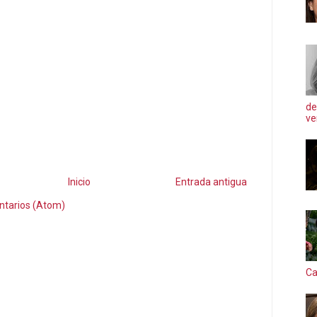
de
ve
Inicio
Entrada antigua
ntarios (Atom)
Ca