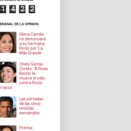
1
4
2
2
EMANAL DE LA OPINION
Gloria Camila
no denunciará
a su hermana
Rocío por 'La
Más Grande'
Chelo García-
Cortés: "A Rosa
Benito la
mueve el odio
contra Rocío
rrasco"
Las portadas
de las cinco
revistas
semanales
Prensa