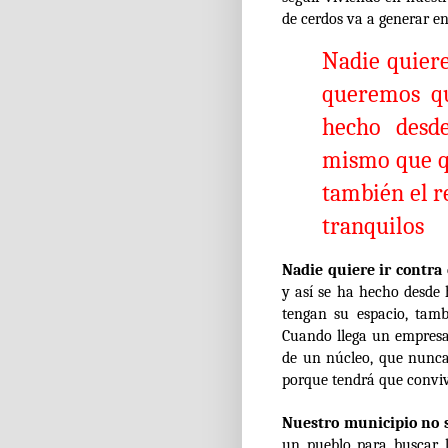
de cerdos va a generar en e
Nadie quiere
queremos qu
hecho desd
mismo que q
también el r
tranquilos
Nadie quiere ir contra
y así se ha hecho desd
tengan su espacio, tamb
Cuando llega un empresar
de un núcleo, que nunca
porque tendrá que convivi
Nuestro municipio no 
un pueblo para buscar l