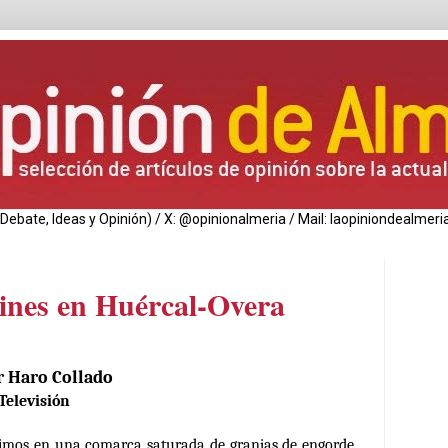
de Debate, Ideas y Opinión) / X: @opinionalmeria / Mail: laopiniondealm
rines en Huércal-Overa
r Haro Collado
Televisión
os en una comarca saturada de granjas de engorde