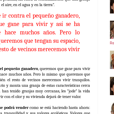
l aire, en el agua y en la tierra”.
 ir contra el pequeño ganadero
,
e gane para vivir y así se ha
e hace muchos años. Pero lo
ueremos que tengan su espacio,
Ro
esto de vecinos merecemos vivir
 el pequeño ganadero
, queremos que gane para vivir
e hace muchos años. Pero lo mismo que queremos que
ién el resto de vecinos merecemos vivir tranquilos.
io y monta una granja de estas características cerca
 han tenido granjas muy cercanas, les “jode” la vida
r con el olor y su vivienda dejará de tener valor.
se podrá vender
como se está haciendo hasta ahora:
a tranquilidad y sus valores ecológicos. Valores que