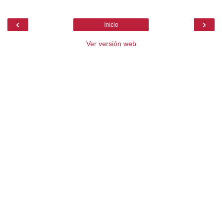
‹
›
Inicio
Ver versión web