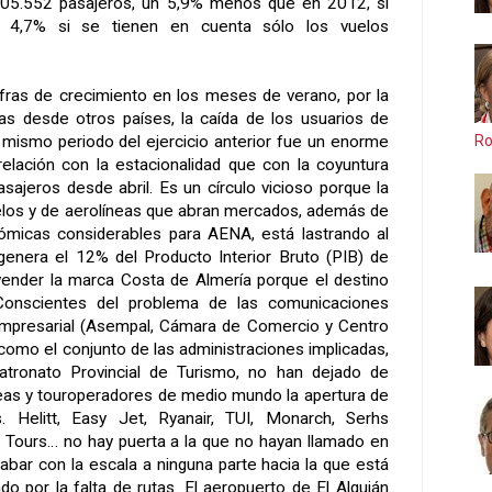
705.552 pasajeros, un 5,9% menos que en 2012, si
l 4,7% si se tienen en cuenta sólo los vuelos
cifras de crecimiento en los meses de verano, por la
tas desde otros países, la caída de los usuarios de
Ro
l mismo periodo del ejercicio anterior fue un enorme
relación con la estacionalidad que con la coyuntura
sajeros desde abril. Es un círculo vicioso porque la
elos y de aerolíneas que abran mercados, además de
ómicas considerables para AENA, está lastrando al
genera el 12% del Producto Interior Bruto (PIB) de
 vender la marca Costa de Almería porque el destino
 Conscientes del problema de las comunicaciones
 empresarial (Asempal, Cámara de Comercio y Centro
) como el conjunto de las administraciones implicadas,
atronato Provincial de Turismo, no han dejado de
neas y touroperadores de medio mundo la apertura de
 Helitt, Easy Jet, Ryanair, TUI, Monarch, Serhs
ie Tours… no hay puerta a la que no hayan llamado en
abar con la escala a ninguna parte hacia la que está
o por la falta de rutas. El aeropuerto de El Alquián