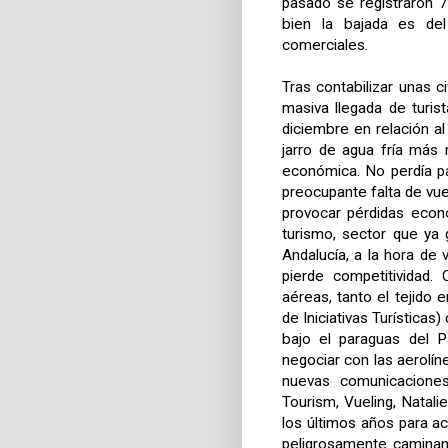
pasado se registraron 
bien la bajada es de
comerciales.
Tras contabilizar unas 
masiva llegada de turis
diciembre en relación a
jarro de agua fría más 
económica. No perdía pa
preocupante falta de vu
provocar pérdidas econ
turismo, sector que ya 
Andalucía, a la hora de
pierde competitividad.
aéreas, tanto el tejido
de Iniciativas Turísticas
bajo el paraguas del P
negociar con las aerolí
nuevas comunicaciones.
Tourism, Vueling, Natal
los últimos años para ac
peligrosamente caminand