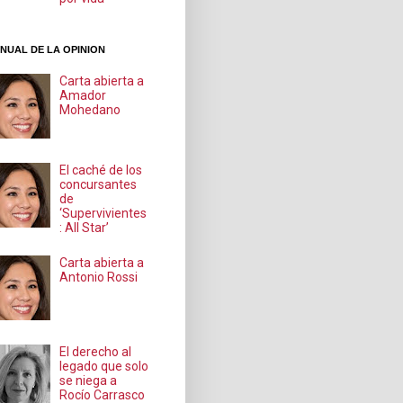
NUAL DE LA OPINION
Carta abierta a
Amador
Mohedano
El caché de los
concursantes
de
‘Supervivientes
: All Star’
Carta abierta a
Antonio Rossi
El derecho al
legado que solo
se niega a
Rocío Carrasco