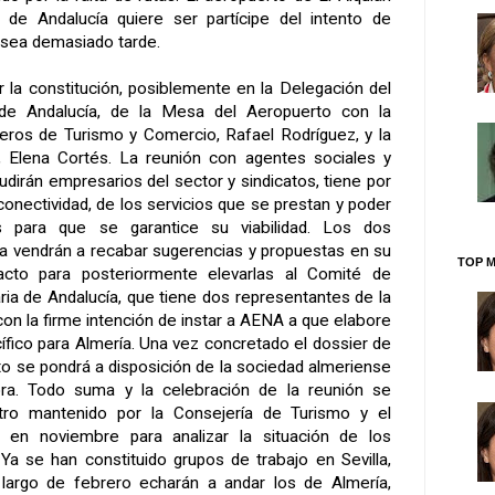
de Andalucía quiere ser partícipe del intento de
 sea demasiado tarde.
ar la constitución, posiblemente en
la Delegación
del
e Andalucía, de
la Mesa
del Aeropuerto con la
eros de Turismo y Comercio, Rafael Rodríguez, y la
 Elena Cortés. La reunión con agentes sociales y
dirán empresarios del sector y sindicatos, tiene por
 conectividad, de los servicios que se prestan y poder
es para que se garantice su viabilidad. Los dos
ta
vendrán a recabar sugerencias y propuestas en su
TOP M
cto para posteriormente elevarlas al Comité de
ia de Andalucía, que tiene dos representantes de la
 con la firme intención de instar a AENA a que elabore
ífico para Almería. Una vez concretado el dossier de
 se pondrá a disposición de la sociedad almeriense
ra. Todo suma y la celebración de la reunión se
tro mantenido por
la Consejería
de Turismo y el
 en noviembre para analizar la situación de los
Ya se han constituido grupos de trabajo en Sevilla,
largo de febrero echarán a andar los de Almería,