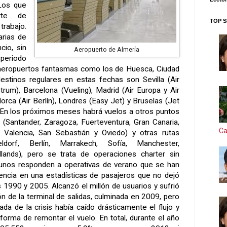
 Los que
rte de
TOP S
trabajo.
arias de
cio, sin
Aeropuerto de Almería
periodo
 aeropuertos fantasmas como los de Huesca, Ciudad
estinos regulares en estas fechas son Sevilla (Air
strum), Barcelona (Vueling), Madrid (Air Europa y Air
rca (Air Berlín), Londres (Easy Jet) y Bruselas (Jet
 En los próximos meses habrá vuelos a otros puntos
l (Santander, Zaragoza, Fuerteventura, Gran Canaria,
Ca
, Valencia, San Sebastián y Oviedo) y otras rutas
eldorf, Berlín, Marrakech, Sofía, Manchester,
ands), pero se trata de operaciones charter sin
lgunos responden a operativas de verano que se han
dencia en una estadísticas de pasajeros que no dejó
 1990 y 2005. Alcanzó el millón de usuarios y sufrió
n de la terminal de salidas, culminada en 2009, pero
gada de la crisis había caído drásticamente el flujo y
orma de remontar el vuelo. En total, durante el año