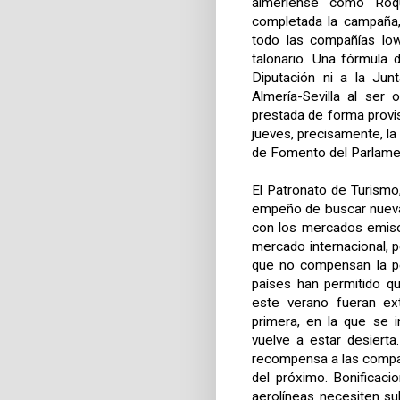
almeriense como Roqu
completada la campaña,
todo las compañías low
talonario. Una fórmula
Diputación
ni a
la Jun
Almería-Sevilla al ser 
prestada de forma provis
jueves, precisamente, l
de Fomento del Parlament
El Patronato de Turismo
empeño de buscar nueva
con los mercados emiso
mercado internacional, 
que no compensan la pér
países han permitido q
este verano fueran ext
primera, en la que se 
vuelve a estar desier
recompensa a las compañ
del próximo. Bonificaci
aerolíneas necesiten su