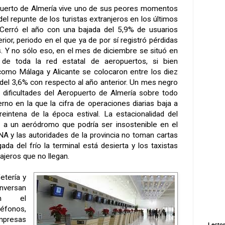
puerto de Almería vive uno de sus peores momentos
del repunte de los turistas extranjeros en los últimos
Cerró el año con una bajada del 5,9% de usuarios
rior, periodo en el que ya de por sí registró pérdidas
s. Y no sólo eso, en el mes de diciembre se situó en
e toda la red estatal de aeropuertos, si bien
como Málaga y Alicante se colocaron entre los diez
 del 3,6% con respecto al año anterior. Un mes negro
s dificultades del Aeropuerto de Almería sobre todo
rno en la que la cifra de operaciones diarias baja a
treintena de la época estival. La estacionalidad del
a a un aeródromo que podría ser insostenible en el
NA y las autoridades de la provincia no toman cartas
gada del frío la terminal está desierta y los taxistas
ajeros que no llegan.
etería y
ersan
een el
léfonos,
empresas
Lector