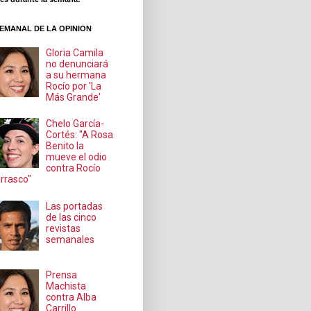
EMANAL DE LA OPINION
Gloria Camila
no denunciará
a su hermana
Rocío por 'La
Más Grande'
Chelo García-
Cortés: "A Rosa
Benito la
mueve el odio
contra Rocío
rrasco"
Las portadas
de las cinco
revistas
semanales
Prensa
Machista
contra Alba
Carrillo