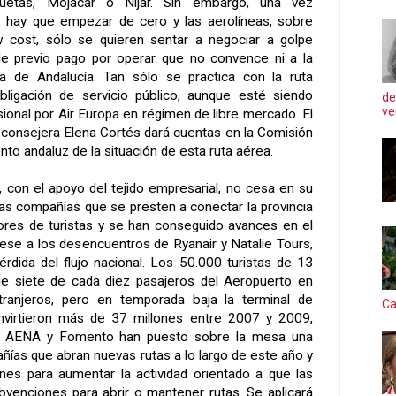
etas, Mojácar o Níjar. Sin embargo, una vez
 hay que empezar de cero y las aerolíneas, sobre
 cost, sólo se quieren sentar a negociar a golpe
 de previo pago por operar que no convence ni a
la
ta
de Andalucía. Tan sólo se practica con la ruta
obligación de servicio público, aunque esté siendo
de
ve
ional por Air Europa en régimen de libre mercado. El
a consejera Elena Cortés dará cuentas en
la Comisión
o andaluz de la situación de esta ruta aérea.
, con el apoyo del tejido empresarial, no cesa en su
s compañías que se presten a conectar la provincia
res de turistas y se han conseguido avances en el
pese a los desencuentros de Ryanair y Natalie Tours,
dida del flujo nacional. Los 50.000 turistas de 13
ue siete de cada diez pasajeros del Aeropuerto en
ranjeros, pero en temporada baja la terminal de
Ca
invirtieron más de 37 millones entre 2007 y 2009,
ta. AENA y Fomento han puesto sobre la mesa una
ías que abran nuevas rutas a lo largo de este año y
ones para aumentar la actividad orientado a que las
bvenciones para abrir o mantener rutas. Se aplicará