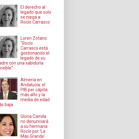
El derecho al
legado que solo
se niega a
Rocío Carrasco
Loren Zotano:
"Rocío
Carrasco está
gestionando el
legado de su
dre con una sabiduría
creíble"
Almería en
Andalucía: el
PIB per cápita
más alto y la
media de edad
s baja
Gloria Camila
no denunciará
a su hermana
Rocío por 'La
Más Grande'