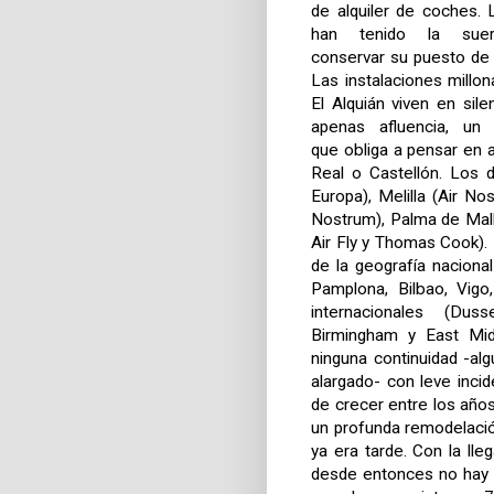
de alquiler de coches.
han tenido la sue
conservar su puesto de 
Las instalaciones millon
El Alquián viven en silen
apenas afluencia, un 
que obliga a pensar en
Real o Castellón. Los d
Europa), Melilla (Air No
Nostrum), Palma de Mallo
Air Fly y Thomas Cook).
de la geografía naciona
Pamplona, Bilbao, Vigo
internacionales (Duss
Birmingham y East Midl
ninguna continuidad -a
alargado- con leve inci
de crecer entre los años
un profunda remodelació
ya era tarde. Con la lle
desde entonces no hay f