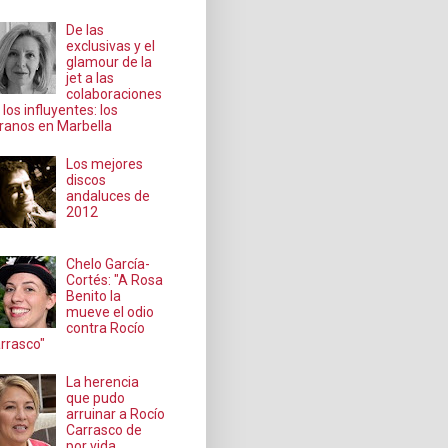
De las
exclusivas y el
glamour de la
jet a las
colaboraciones
 los influyentes: los
ranos en Marbella
Los mejores
discos
andaluces de
2012
Chelo García-
Cortés: "A Rosa
Benito la
mueve el odio
contra Rocío
rrasco"
La herencia
que pudo
arruinar a Rocío
Carrasco de
por vida