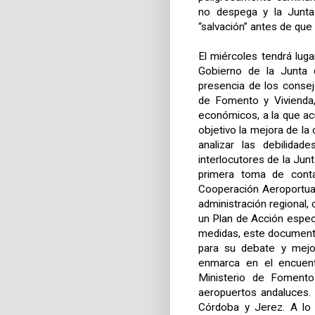
no despega y
la Junta
“salvación” antes de que
El miércoles tendrá lug
Gobierno de
la Junta
d
presencia de los consej
de Fomento y Vivienda,
económicos, a la que acu
objetivo la mejora de la
analizar las debilidad
interlocutores de
la Jun
primera toma de conta
Cooperación Aeroportuar
administración regional,
un Plan de Acción espec
medidas, este documento
para su debate y mejo
enmarca en el encuen
Ministerio de Fomento
aeropuertos andaluces. 
Córdoba y Jerez. A lo 