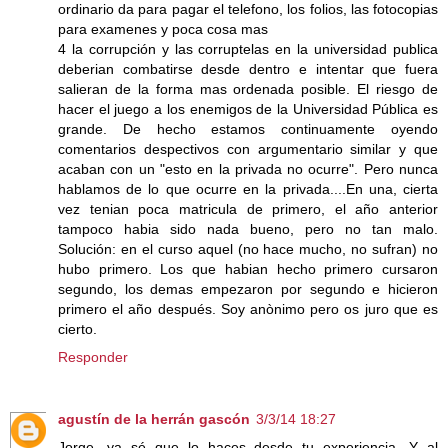
ordinario da para pagar el telefono, los folios, las fotocopias
para examenes y poca cosa mas
4 la corrupción y las corruptelas en la universidad publica
deberian combatirse desde dentro e intentar que fuera
salieran de la forma mas ordenada posible. El riesgo de
hacer el juego a los enemigos de la Universidad Pública es
grande. De hecho estamos continuamente oyendo
comentarios despectivos con argumentario similar y que
acaban con un "esto en la privada no ocurre". Pero nunca
hablamos de lo que ocurre en la privada....En una, cierta
vez tenian poca matricula de primero, el año anterior
tampoco habia sido nada bueno, pero no tan malo.
Solución: en el curso aquel (no hace mucho, no sufran) no
hubo primero. Los que habian hecho primero cursaron
segundo, los demas empezaron por segundo e hicieron
primero el año después. Soy anònimo pero os juro que es
cierto.
Responder
agustín de la herrán gascón
3/3/14 18:27
Jorge, ya sé que lo haces desde tu experiencia. Y al