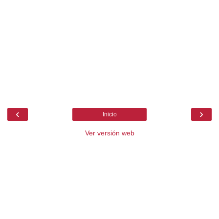
‹
›
Inicio
Ver versión web