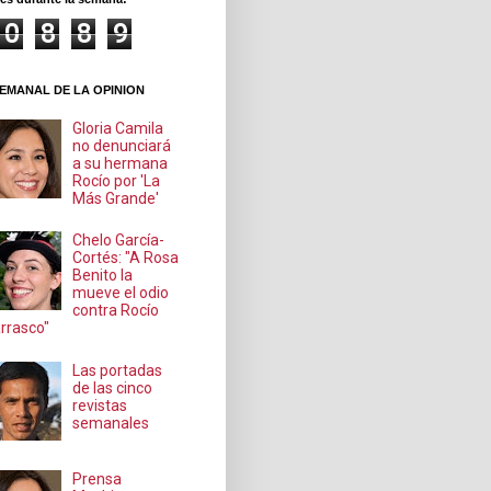
0
8
8
9
EMANAL DE LA OPINION
Gloria Camila
no denunciará
a su hermana
Rocío por 'La
Más Grande'
Chelo García-
Cortés: "A Rosa
Benito la
mueve el odio
contra Rocío
rrasco"
Las portadas
de las cinco
revistas
semanales
Prensa