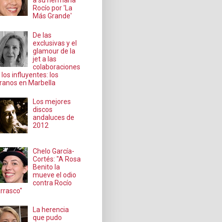
a su hermana
Rocío por 'La
Más Grande'
De las
exclusivas y el
glamour de la
jet a las
colaboraciones
 los influyentes: los
ranos en Marbella
Los mejores
discos
andaluces de
2012
Chelo García-
Cortés: "A Rosa
Benito la
mueve el odio
contra Rocío
rrasco"
La herencia
que pudo