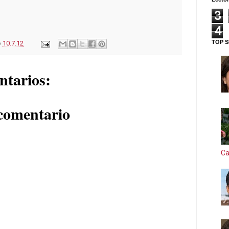
3
4
TOP S
o
10.7.12
ntarios:
comentario
Ca