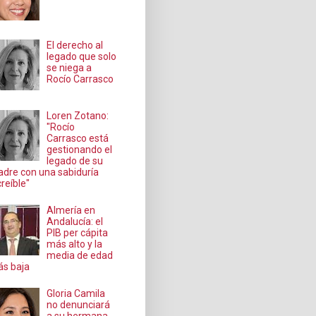
El derecho al
legado que solo
se niega a
Rocío Carrasco
Loren Zotano:
"Rocío
Carrasco está
gestionando el
legado de su
dre con una sabiduría
creíble"
Almería en
Andalucía: el
PIB per cápita
más alto y la
media de edad
s baja
Gloria Camila
no denunciará