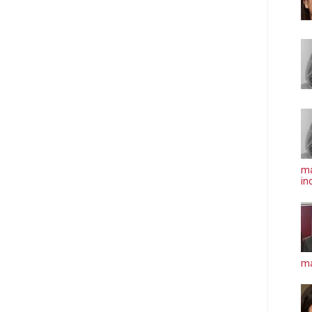
ma
in
má