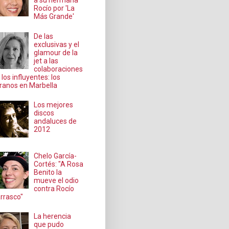
a su hermana
Rocío por 'La
Más Grande'
De las
exclusivas y el
glamour de la
jet a las
colaboraciones
 los influyentes: los
ranos en Marbella
Los mejores
discos
andaluces de
2012
Chelo García-
Cortés: "A Rosa
Benito la
mueve el odio
contra Rocío
rrasco"
La herencia
que pudo