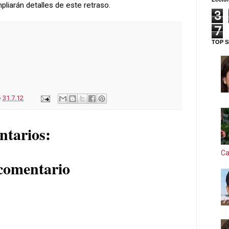
pliarán detalles de este retraso.
3
7
TOP S
o
31.7.12
ntarios:
Ca
comentario