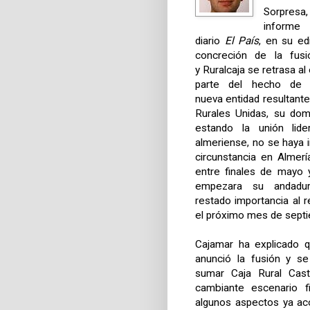
Sorpresa
informe
diario
El País
, en su edi
concreción de la fus
y Ruralcaja se retrasa a
parte del hecho de 
nueva entidad resultante
Rurales Unidas, su domi
estando la unión lide
almeriense, no se haya 
circunstancia en Almerí
entre finales de mayo y
empezara su andadur
restado importancia al 
el próximo mes de sept
Cajamar ha explicado 
anunció la fusión y s
sumar Caja Rural Cast
cambiante escenario f
algunos aspectos ya ac