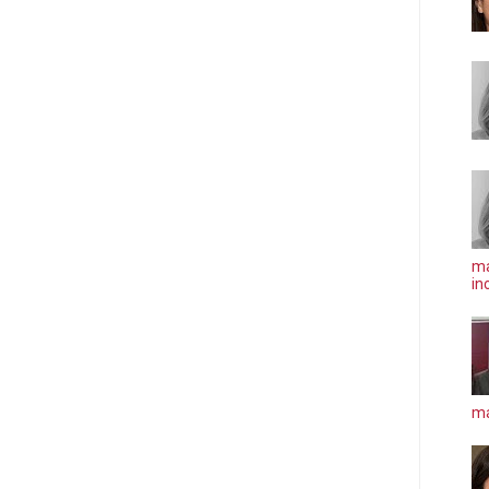
ma
in
má