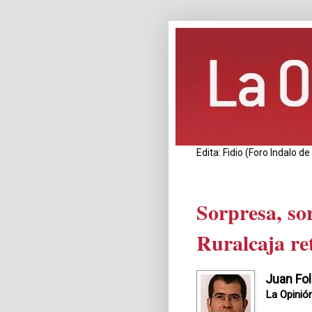
Edita: Fidio (Foro Indalo 
Sorpresa, so
Ruralcaja re
Juan Fol
La Opinió