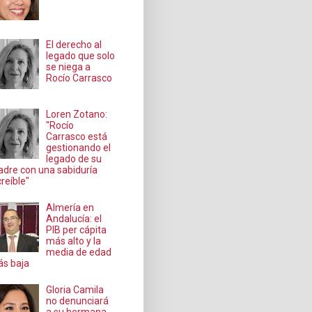
El derecho al
legado que solo
se niega a
Rocío Carrasco
Loren Zotano:
"Rocío
Carrasco está
gestionando el
legado de su
dre con una sabiduría
creíble"
Almería en
Andalucía: el
PIB per cápita
más alto y la
media de edad
s baja
Gloria Camila
no denunciará