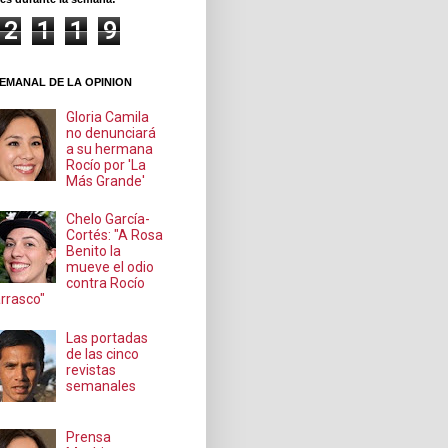
2
1
1
9
EMANAL DE LA OPINION
Gloria Camila
no denunciará
a su hermana
Rocío por 'La
Más Grande'
Chelo García-
Cortés: "A Rosa
Benito la
mueve el odio
contra Rocío
rrasco"
Las portadas
de las cinco
revistas
semanales
Prensa