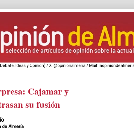
de Debate, Ideas y Opinión) / X: @opinionalmeria / Mail: laopiniondealm
rpresa: Cajamar y
trasan su fusión
ío
n de Almería