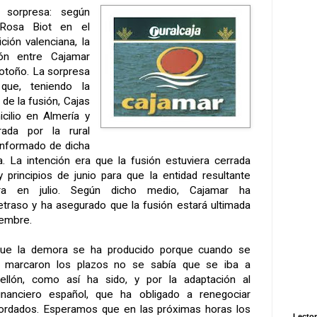
, sorpresa: según
 Rosa Biot en el
ción valenciana, la
ión entre Cajamar
l otoño. La sorpresa
que, teniendo la
 de la fusión, Cajas
cilio en Almería y
rada por la rural
informado de dicha
a. La intención era que la fusión estuviera cerrada
 principios de junio para que la entidad resultante
a en julio. Según dicho medio, Cajamar ha
retraso y ha asegurado que la fusión estará ultimada
iembre.
que la demora se ha producido porque cuando se
e marcaron los plazos no se sabía que se iba a
ellón, como así ha sido, y por la adaptación al
inanciero español, que ha obligado a renegociar
ordados. Esperamos que en las próximas horas los
Lector