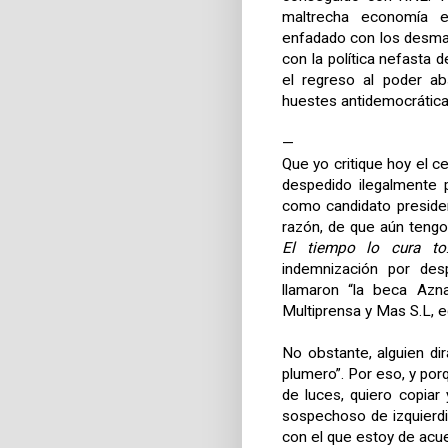
maltrecha economía e
enfadado con los desma
con la política nefasta 
el regreso al poder ab
huestes antidemocráticas
—
Que yo critique hoy el 
despedido ilegalmente 
como candidato presiden
razón, de que aún tengo 
El tiempo lo cura to
indemnización por desp
llamaron “la beca Azna
Multiprensa y Mas S.L, ed
No obstante, alguien dir
plumero”. Por eso, y po
de luces, quiero copiar
sospechoso de izquierdi
con el que estoy de acu