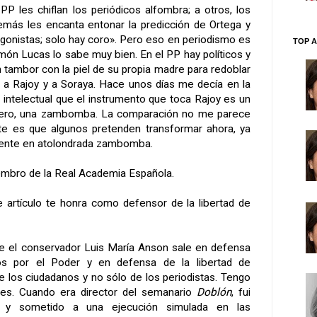
 PP les chiflan los periódicos alfombra; a otros, los
emás les encanta entonar la predicción de Ortega y
agonistas; solo hay coro». Pero eso en periodismo es
TOP A
món Lucas lo sabe muy bien. En el PP hay políticos y
n tambor con la piel de su propia madre para redoblar
s a Rajoy y a Soraya. Hace unos días me decía en la
 intelectual que el instrumento que toca Rajoy es un
patero, una zambomba. La comparación no me parece
nte es que algunos pretenden transformar ahora, ya
xigente en atolondrada zambomba.
mbro de la Real Academia Española.
te artículo te honra como defensor de la libertad de
ue el conservador Luis María Anson sale en defensa
dos por el Poder y en defensa de la libertad de
e los ciudadanos y no sólo de los periodistas. Tengo
es. Cuando era director del semanario
Doblón
, fui
do y sometido a una ejecución simulada en las