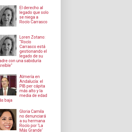
El derecho al
legado que solo
se niega a
Rocío Carrasco
Loren Zotano:
"Rocío
Carrasco está
gestionando el
legado de su
dre con una sabiduría
creíble"
Almería en
Andalucía: el
PIB per cápita
más alto y la
media de edad
s baja
Gloria Camila
no denunciará
a su hermana
Rocío por 'La
Más Grande'