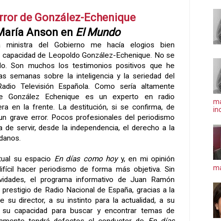
rror de González-Echenique
María Anson en
El Mundo
 ministra del Gobierno me hacía elogios bien
 capacidad de Leopoldo González-Echenique. No se
do. Son muchos los testimonios positivos que he
as semanas sobre la inteligencia y la seriedad del
adio Televisión Española. Como sería altamente
ue González Echenique es un experto en radio
ma
era en la frente. La destitución, si se confirma, de
in
 grave error. Pocos profesionales del periodismo
a de servir, desde la independencia, el derecho a la
adanos.
tual su espacio
En días como hoy
y, en mi opinión
má
ifícil hacer periodismo de forma más objetiva. Sin
ividades, el programa informativo de Juan Ramón
 prestigio de Radio Nacional de España, gracias a la
e su director, a su instinto para la actualidad, a su
 su capacidad para buscar y encontrar temas de