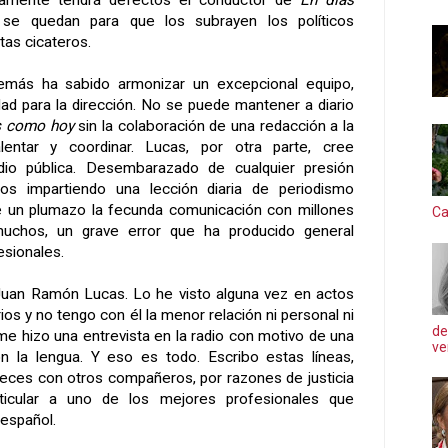
amente tendrá defectos el conductor de
En días
e quedan para que los subrayen los políticos
tas cicateros.
ás ha sabido armonizar un excepcional equipo,
d para la dirección. No se puede mantener a diario
s como hoy
sin la colaboración de una redacción a la
ntar y coordinar. Lucas, por otra parte, cree
dio pública. Desembarazado de cualquier presión
 años impartiendo una lección diaria de periodismo
de un plumazo la fecunda comunicación con millones
Ca
uchos, un grave error que ha producido general
sionales.
uan Ramón Lucas. Lo he visto alguna vez en actos
rios y no tengo con él la menor relación ni personal ni
de
me hizo una entrevista en la radio con motivo de una
ve
on la lengua. Y eso es todo. Escribo estas líneas,
eces con otros compañeros, por razones de justicia
icular a uno de los mejores profesionales que
 español.