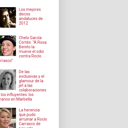
Los mejores
discos
andaluces de
2012
Chelo García-
Cortés: "A Rosa
Benito la
mueve el odio
contra Rocío
rrasco"
De las
exclusivas y el
glamour de la
jet a las
colaboraciones
 los influyentes: los
ranos en Marbella
La herencia
que pudo
arruinar a Rocío
Carrasco de