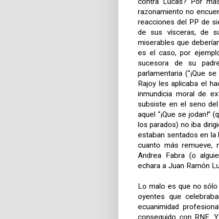
contra Lucas? Por más
razonamiento no encuent
reacciones del PP de si
de sus vísceras, de s
miserables que deberían 
es el caso, por ejemplo
sucesora de su padre
parlamentaria (“¡Que s
Rajoy les aplicaba el h
inmundicia moral de ex
subsiste en el seno del
aquel “¡Que se jodan!” (q
los parados) no iba dirig
estaban sentados en la 
cuanto más remueve, m
Andrea Fabra (o algui
echara a Juan Ramón Luc
Lo malo es que no sólo 
oyentes que celebraba
ecuanimidad profesional
conseguido con RNE. Y 