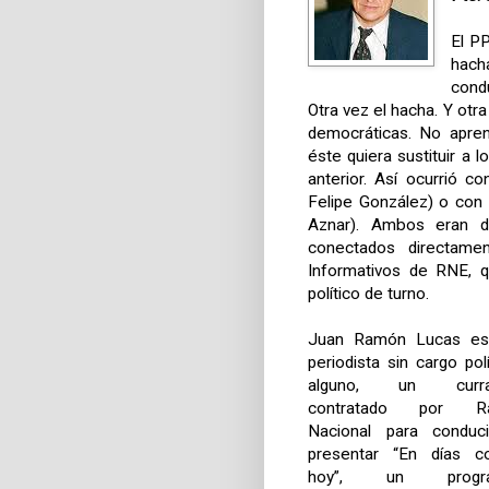
El P
hach
cond
Otra vez el hacha. Y otr
democráticas. No apre
éste quiera sustituir a 
anterior. Así ocurrió c
Felipe González) o con
Aznar). Ambos eran di
conectados directame
Informativos de RNE, 
político de turno.
Juan Ramón Lucas es
periodista sin cargo polí
alguno, un curra
contratado por Ra
Nacional para conduc
presentar “En días 
hoy”, un progr