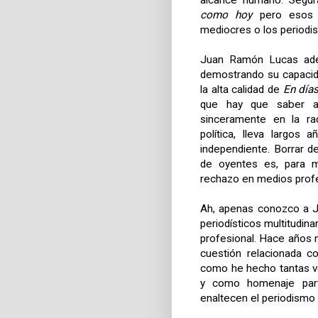
alcance humano. Segur
como hoy
pero esos s
mediocres o los periodis
Juan Ramón Lucas adem
demostrando su capacida
la alta calidad de
En día
que hay que saber ale
sinceramente en la ra
política, lleva largos
independiente. Borrar 
de oyentes es, para m
rechazo en medios profe
Ah, apenas conozco a J
periodísticos multitudina
profesional. Hace años 
cuestión relacionada c
como he hecho tantas v
y como homenaje part
enaltecen el periodismo