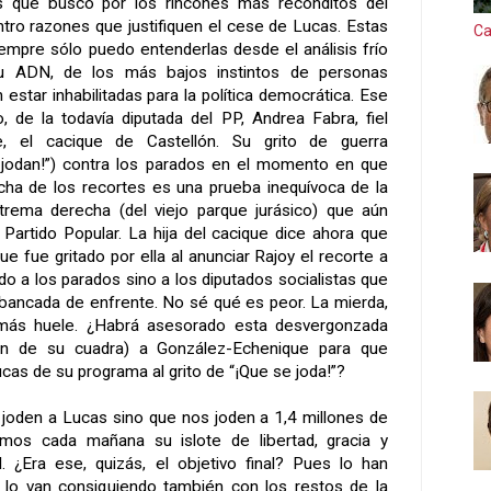
 que busco por los rincones más recónditos del
ro razones que justifiquen el cese de Lucas. Estas
Ca
empre sólo puedo entenderlas desde el análisis frío
u ADN, de los más bajos instintos de personas
estar inhabilitadas para la política democrática. Ese
, de la todavía diputada del PP, Andrea Fabra, fiel
, el cacique de Castellón. Su grito de guerra
e jodan!”) contra los parados en el momento en que
acha de los recortes es una prueba inequívoca de la
trema derecha (del viejo parque jurásico) que aún
 Partido Popular. La hija del cacique dice ahora que
ue fue gritado por ella al anunciar Rajoy el recorte a
ido a los parados sino a los diputados socialistas que
bancada de enfrente. No sé qué es peor. La mierda,
ás huele. ¿Habrá asesorado esta desvergonzada
en de su cuadra) a González-Echenique para que
as de su programa al grito de “¡Que se joda!”?
joden a Lucas sino que nos joden a 1,4 millones de
mos cada mañana su islote de libertad, gracia y
. ¿Era ese, quizás, el objetivo final? Pues lo han
lo van consiguiendo también con los restos de la