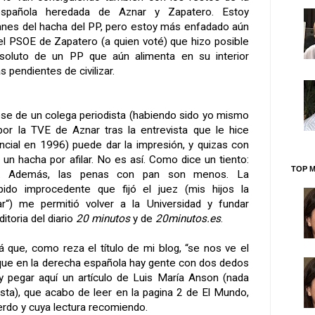
spañola heredada de Aznar y Zapatero. Estoy
nes del hacha del PP, pero estoy más enfadado aún
del PSOE de Zapatero (a quien voté) que hizo posible
soluto de un PP que aún alimenta en su interior
 pendientes de civilizar.
cese de un colega periodista (habiendo sido yo mismo
por la TVE de Aznar tras la entrevista que le hice
cial en 1996) puede dar la impresión, y quizas con
un hacha por afilar. No es así. Como dice un tiento:
TOP M
. Además, las penas con pan son menos. La
ido improcedente que fijó el juez (mis hijos la
r“) me permitió volver a la Universidad y fundar
itoria del diario
20 minutos
y de
20minutos.es
.
á que, como reza el título de mi blog, “se nos ve el
rque en la derecha española hay gente con dos dedos
 y pegar aquí un artículo de Luis María Anson (nada
sta), que acabo de leer en la pagina 2 de El Mundo,
erdo y cuya lectura recomiendo.