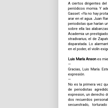
A ciertos dirigentes del
periódicos momia. Y ad
Gasset: «Ya no hay prot
arar en el agua. Juan Ra
periodistas que harían u
sobre ella las alabanza
Academia un prestigiado
stradivarius; el de Za
disparatada. Lo alarma
en el poder, el violín e
Luis María Anson
es mie
—
Gracias, Luis María. Es
expresión.
—
No es la primera vez q
de periodistas agredi
expresion, un derecho d
dos recuerdos personal
secuestrado, tortura