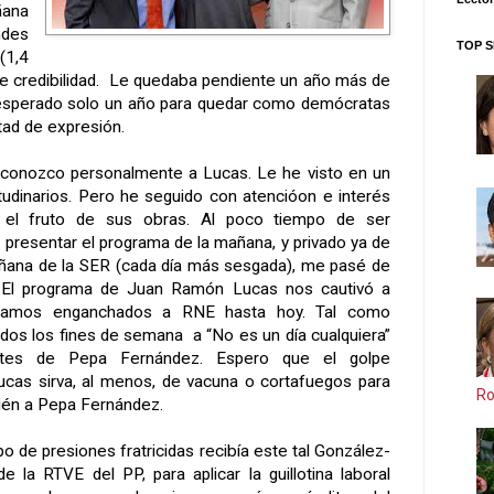
ñana
des
TOP S
(1,4
de credibilidad. Le quedaba pendiente un año más de
 esperado solo un año para quedar como demócratas
tad de expresión.
conozco personalmente a Lucas. Le he visto en un
tudinarios. Pero he seguido con atencióon e interés
l el fruto de sus obras. Al poco tiempo de ser
 presentar el programa de la mañana, y privado ya de
añana de la SER (cada día más sesgada), me pasé de
El programa de Juan Ramón Lucas nos cautivó a
damos enganchados a RNE hasta hoy. Tal como
os los fines de semana a “No es un día cualquiera”
ntes de Pepa Fernández. Espero que el golpe
Lucas sirva, al menos, de vacuna o cortafuegos para
Ro
ién a Pepa Fernández.
po de presiones fratricidas recibía este tal González-
e la RTVE del PP, para aplicar la guillotina laboral