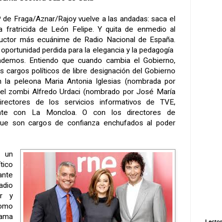
P de Fraga/Aznar/Rajoy vuelve a las andadas: saca el
a fratricida de León Felipe. Y quita de enmedio al
uctor más ecuánime de Radio Nacional de España.
a oportunidad perdida para la elegancia y la pedagogía
ndemos. Entiendo que cuando cambia el Gobierno,
los cargos políticos de libre designación del Gobierno
on la peleona Maria Antonia Iglesias (nombrada por
 el zombi Alfredo Urdaci (nombrado por José María
rectores de los servicios informativos de TVE,
nte con La Moncloa. O con los directores de
que son cargos de confianza enchufados al poder
 un
tico
nte
dio
ir y
como
ama
Lector