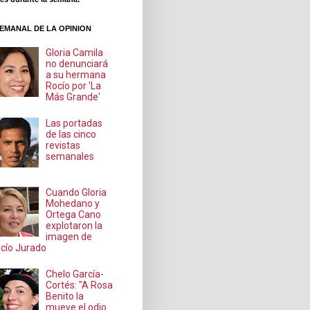
EMANAL DE LA OPINION
Gloria Camila
no denunciará
a su hermana
Rocío por 'La
Más Grande'
Las portadas
de las cinco
revistas
semanales
Cuando Gloria
Mohedano y
Ortega Cano
explotaron la
imagen de
cío Jurado
Chelo García-
Cortés: "A Rosa
Benito la
mueve el odio