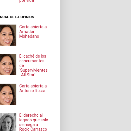
por vida
NUAL DE LA OPINION
Carta abierta a
Amador
Mohedano
El caché de los
concursantes
de
‘Supervivientes
: All Star’
Carta abierta a
Antonio Rossi
El derecho al
legado que solo
se niega a
Rocío Carrasco