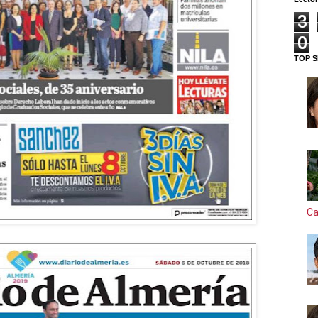
3
0
TOP S
Ca