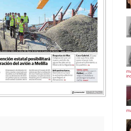
ma
in
má