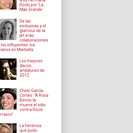
a su hermana
Rocío por 'La
Más Grande'
De las
exclusivas y el
glamour de la
jet a las
colaboraciones
 los influyentes: los
ranos en Marbella
Los mejores
discos
andaluces de
2012
Chelo García-
Cortés: "A Rosa
Benito la
mueve el odio
contra Rocío
rrasco"
La herencia
que pudo