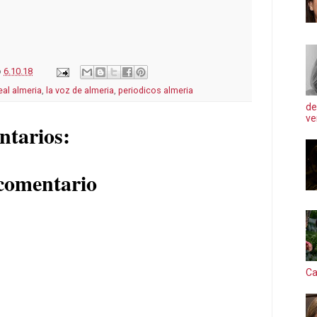
o
6.10.18
eal almeria
,
la voz de almeria
,
periodicos almeria
de
ve
ntarios:
comentario
Ca