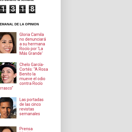
1
3
1
8
EMANAL DE LA OPINION
Gloria Camila
no denunciará
a su hermana
Rocío por 'La
Más Grande'
Chelo García-
Cortés: "A Rosa
Benito la
mueve el odio
contra Rocío
rrasco"
Las portadas
de las cinco
revistas
semanales
Prensa