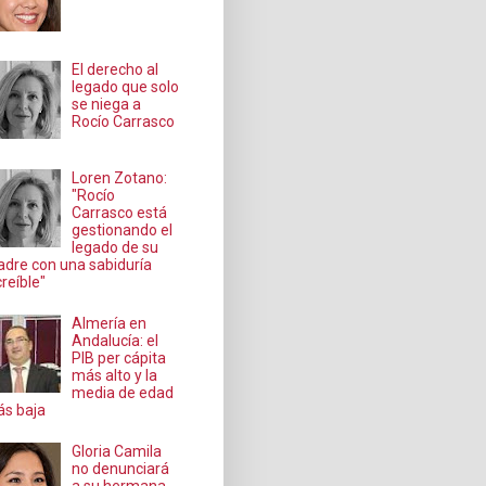
El derecho al
legado que solo
se niega a
Rocío Carrasco
Loren Zotano:
"Rocío
Carrasco está
gestionando el
legado de su
dre con una sabiduría
creíble"
Almería en
Andalucía: el
PIB per cápita
más alto y la
media de edad
s baja
Gloria Camila
no denunciará