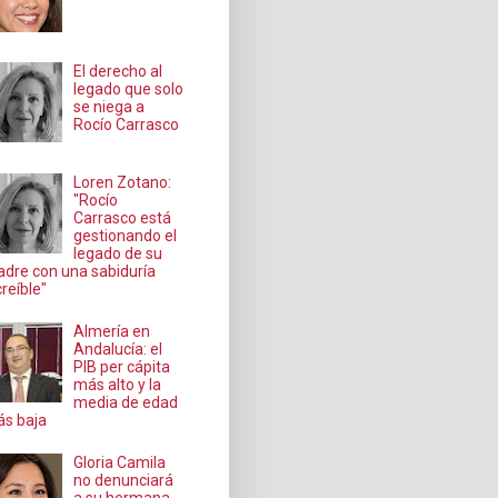
El derecho al
legado que solo
se niega a
Rocío Carrasco
Loren Zotano:
"Rocío
Carrasco está
gestionando el
legado de su
dre con una sabiduría
creíble"
Almería en
Andalucía: el
PIB per cápita
más alto y la
media de edad
s baja
Gloria Camila
no denunciará