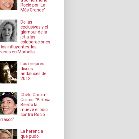
a su hermana
Rocío por 'La
Más Grande'
De las
exclusivas y el
glamour de la
jet a las
colaboraciones
 los influyentes: los
ranos en Marbella
Los mejores
discos
andaluces de
2012
Chelo García-
Cortés: "A Rosa
Benito la
mueve el odio
contra Rocío
rrasco"
La herencia
que pudo