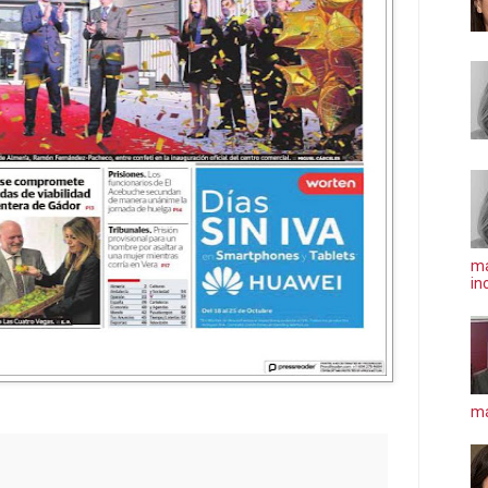
ma
in
má