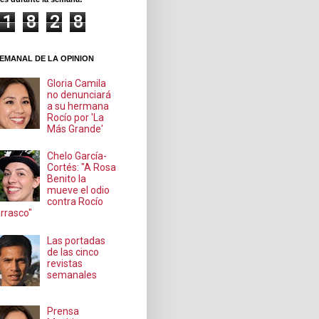
1
8
2
8
EMANAL DE LA OPINION
Gloria Camila
no denunciará
a su hermana
Rocío por 'La
Más Grande'
Chelo García-
Cortés: "A Rosa
Benito la
mueve el odio
contra Rocío
rrasco"
Las portadas
de las cinco
revistas
semanales
Prensa