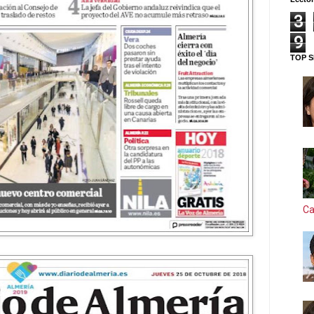
3
9
TOP S
Ca