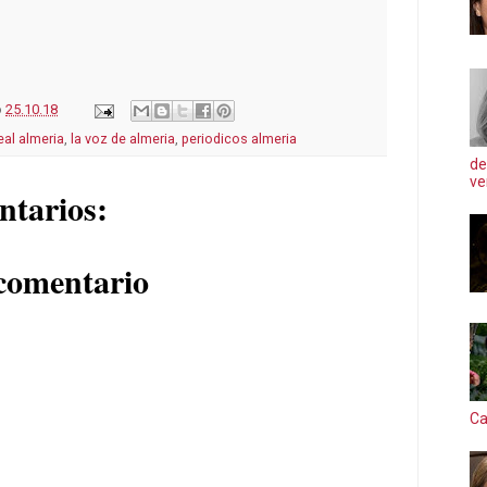
o
25.10.18
eal almeria
,
la voz de almeria
,
periodicos almeria
de
ve
ntarios:
comentario
Ca