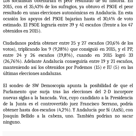
Los socialistas obtendrían el peor resultado de su historia. En
2015, con el
35,43% de los sufragios, ya obtuvo el PSOE el peor
resultado en unas elecciones autonómicas en Andalucía. En esta
ocasión
los apoyos del PSOE bajarían hasta el 30,4%
de voto
estimado.
E
l PSOE lograría
entre 39 y 41 escaños (frente a los 47
obtenidos en 2015).
Ciudadanos p
odría obtener entre 25 y 27 escaños (20,6% de los
votos)
, triplicando los 9 (9,28%) que consiguió en 2015, y
el PP,
entre 24 y 26 escaños (19,8%)
, cuando en 2015 logró 33
(26,76%).
Adelante Andalucía
conseguiría
entre 19 y 21 escaños
,
manteniendo así los obtenidos por Podemos (15) e IU (5) en las
últimas elecciones andaluzas.
El sondeo de SW Demoscopia apunta la posibilidad de que el
Parlamento que surja tras las elecciones del 2-D incorpore
nuevas siglas a la bancada.
Vox
, cuyo candidato a la Presidencia
de la Junta es el controvertido juez Francisco Serrano, podría
obtener hasta dos escaños (4,2%). Y
Andalucía por Sí (AxSí)
, con
Joaquín Bellido a la cabeza, uno. También podrían no sacar
ninguno.