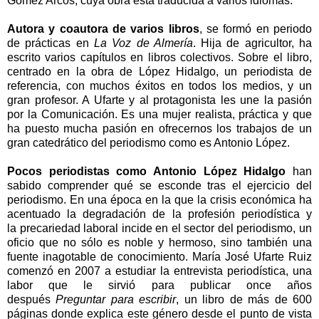
Gómez Arcos, cuya obra está traducida a varios idiomas.
Autora y coautora de varios libros
, se formó en periodo
de prácticas en
La Voz de Almería
. Hija de agricultor, ha
escrito varios capítulos en libros colectivos. Sobre el libro,
centrado en la obra de López Hidalgo, un periodista de
referencia, con muchos éxitos en todos los medios, y un
gran profesor. A Ufarte y al protagonista les une la pasión
por la Comunicación. Es una mujer realista, práctica y que
ha puesto mucha pasión en ofrecernos los trabajos de un
gran catedrático del periodismo como es Antonio López.
Pocos periodistas como Antonio López Hidalgo
han
sabido comprender qué se esconde tras el ejercicio del
periodismo. En una época en la que la crisis económica ha
acentuado la degradación de la profesión periodística y
la precariedad laboral incide en el sector del periodismo, un
oficio que no sólo es noble y hermoso, sino también una
fuente inagotable de conocimiento. María José Ufarte Ruiz
comenzó en 2007 a estudiar la entrevista periodística, una
labor que le sirvió para publicar once años
después
Preguntar para escribir
, un libro de más de 600
páginas donde explica este género desde el punto de vista