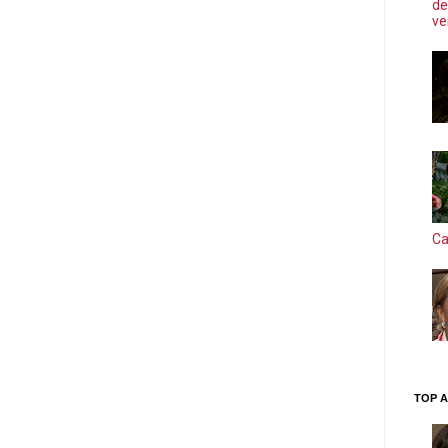
de
ve
Ca
TOP A