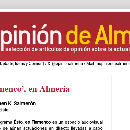
de Debate, Ideas y Opinión) / X: @opinionalmeria / Mail: laopiniondealm
amenco’, en Almería
en K. Salmerón
dista
rograma
Ésto, es Flamenco
es un espacio audiovisual
 se aúnan actuaciones en directo llevadas a cabo