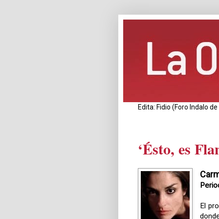
Edita: Fidio (Foro Indalo 
‘Ésto, es Fl
Carm
Perio
El p
donde