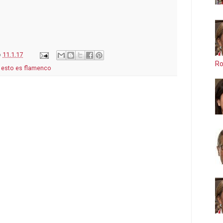
o
11.1.17
Ro
,
esto es flamenco