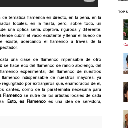
TOP S
 de temática flamenca en directo, en la peña, en la
onados locales, en la fiesta, pero, sobre todo, un
e una óptica seria, objetiva, rigurosa y diferente.
tende cubrir el vacío existente y llenar el hueco de
e existe, acercando el flamenco a través de la
Ca
spectador.
cata una clase de flamenco impensable de otro
co
se hace eco del flamenco de rancio abolengo, del
l flamenco experimental, del flamenco de nuestros
l flamenco indispensable de nuestros mayores, ya
o regurgitado por extranjeros que, enamorados de él,
los cantes, como de la parafernalia necesaria para
es Flamenco
se nutre de los artistas locales de cada
aza.
Ésto, es Flamenco
es una idea de servidora,