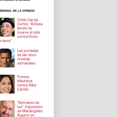
EMANAL DE LA OPINION
Chelo García-
Cortés: "A Rosa
Benito la
mueve el odio
contra Rocío
rrasco"
Las portadas
de las cinco
revistas
semanales
Prensa
Machista
contra Alba
Carrillo
"Remanso de
luz": Exposición
de Mariángeles
Aguirre en