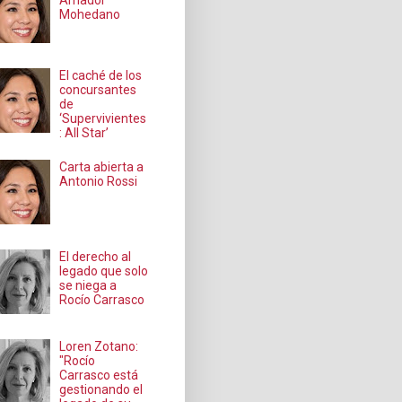
Amador
Mohedano
El caché de los
concursantes
de
‘Supervivientes
: All Star’
Carta abierta a
Antonio Rossi
El derecho al
legado que solo
se niega a
Rocío Carrasco
Loren Zotano:
"Rocío
Carrasco está
gestionando el