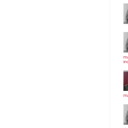
ma
in
má