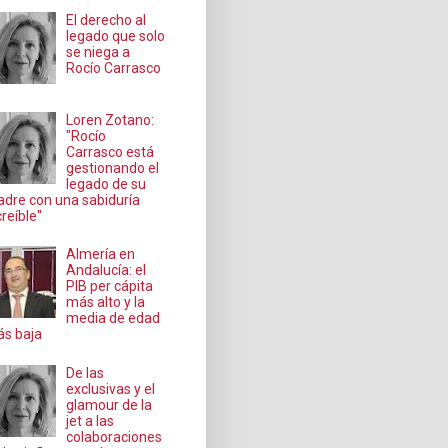
El derecho al
legado que solo
se niega a
Rocío Carrasco
Loren Zotano:
"Rocío
Carrasco está
gestionando el
legado de su
dre con una sabiduría
creíble"
Almería en
Andalucía: el
PIB per cápita
más alto y la
media de edad
s baja
De las
exclusivas y el
glamour de la
jet a las
colaboraciones