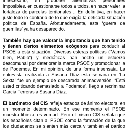
innecesario, en proponer alternativas personales
imposibles, en cuestionarse todos a todos, en hacer valer la
fortaleza de parcelas territoriales… En definitiva, en hacer
justo todo lo contrario de lo que exigía la delicada situación
política de España. Afortunadamente, esta ‘guerra de
guerrillas’ ya ha desaparecido.
También hay que valorar la importancia que han tenido
y tienen ciertos elementos exógenos
para conducir al
PSOE a esta situación. Diversas esferas políticas (“Vamos
bien, Pablo”) y mediáticas han hecho un esfuerzo
descomunal por deteriorar la marca PSOE y promocionar la
de Podemos. En mi opinión, de una forma insensata. La
entrevista realizada a Susana Díaz esta semana en ‘La
Sexta’ fue un ejemplo de descarada animadversión. “Está
usted criticando demasiado a Podemos”, llegó a recriminar
García Ferreras a Susana Díaz.
El barómetro del CIS
refleja estados de ánimo electoral en
un momento determinado. En ese momento el PSOE
muestra tibieza, es verdad. Pero el mismo CIS señala que
los españoles citan al PSOE como la formación de la que
los ciudadanos se sienten más cerca y también el partido