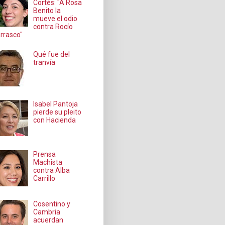
Cortés: "A Rosa
Benito la
mueve el odio
contra Rocío
rrasco"
Qué fue del
tranvía
Isabel Pantoja
pierde su pleito
con Hacienda
Prensa
Machista
contra Alba
Carrillo
Cosentino y
Cambria
acuerdan