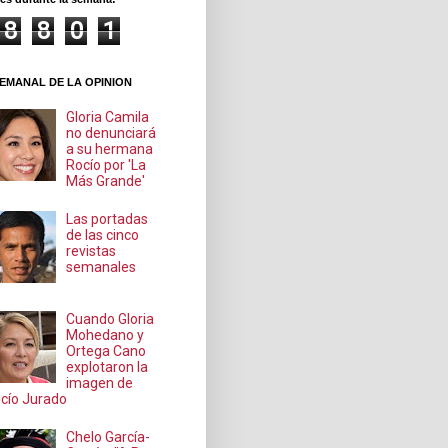
8
8
0
1
EMANAL DE LA OPINION
Gloria Camila
no denunciará
a su hermana
Rocío por 'La
Más Grande'
Las portadas
de las cinco
revistas
semanales
Cuando Gloria
Mohedano y
Ortega Cano
explotaron la
imagen de
cío Jurado
Chelo García-