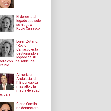
El derecho al
legado que solo
se niega a
Rocío Carrasco
Loren Zotano:
"Rocío
Carrasco está
gestionando el
legado de su
dre con una sabiduría
creíble"
Almería en
Andalucía: el
PIB per cápita
más alto y la
media de edad
s baja
Gloria Camila
no denunciará