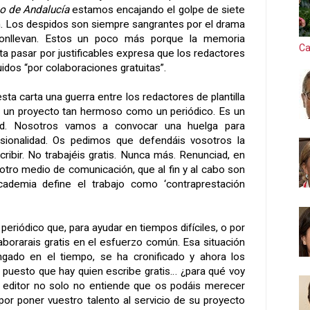
eo de Andalucía
estamos encajando el golpe de siete
n. Los despidos son siempre sangrantes por el drama
 conllevan. Estos un poco más porque la memoria
Ca
a pasar por justificables expresa que los redactores
idos “por colaboraciones gratuitas”.
sta carta una guerra entre los redactores de plantilla
n un proyecto tan hermoso como un periódico. Es un
ad. Nosotros vamos a convocar una huelga para
sionalidad. Os pedimos que defendáis vosotros la
scribir. No trabajéis gratis. Nunca más. Renunciad, en
otro medio de comunicación, que al fin y al cabo son
ademia define el trabajo como ‘contraprestación
periódico que, para ayudar en tiempos difíciles, o por
laborarais gratis en el esfuerzo común. Esa situación
ongado en el tiempo, se ha cronificado y ahora los
 puesto que hay quien escribe gratis… ¿para qué voy
l editor no solo no entiende que os podáis merecer
por poner vuestro talento al servicio de su proyecto