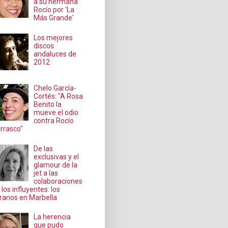
a su hermana
Rocío por 'La
Más Grande'
Los mejores
discos
andaluces de
2012
Chelo García-
Cortés: "A Rosa
Benito la
mueve el odio
contra Rocío
rrasco"
De las
exclusivas y el
glamour de la
jet a las
colaboraciones
 los influyentes: los
ranos en Marbella
La herencia
que pudo