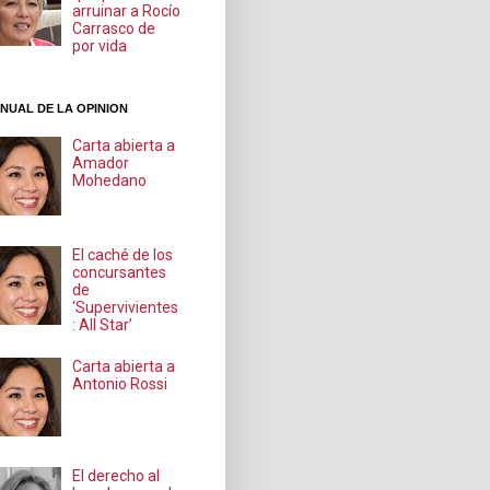
arruinar a Rocío
Carrasco de
por vida
NUAL DE LA OPINION
Carta abierta a
Amador
Mohedano
El caché de los
concursantes
de
‘Supervivientes
: All Star’
Carta abierta a
Antonio Rossi
El derecho al