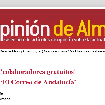
de Debate, Ideas y Opinión) / X: @opinionalmeria / Mail: laopiniondealm
'colaboradores gratuitos'
e ‘El Correo de Andalucía’
ío
lmeria