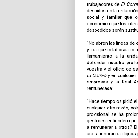
trabajadores de
El Corr
despidos en la redacció
social y familiar que
económica que los intent
despedidos serán sustitu
“No abren las líneas de e
y los que colaboráis co
llamamiento a la unid
defender nuestra profe
vuestra y el oficio de e
El Correo
y en cualquier 
empresas y la Real Ac
remunerada’”.
“Hace tiempo os pidió el 
cualquier otra razón, co
provisional se ha prol
gestores entienden que,
a remunerar a otros? E
unos honorarios dignos 