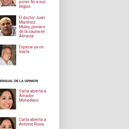
poner fin a sus
litigios
El doctor Juan
Martínez
Muley, pionero
de la sauna en
Almería
Esperar ya no
basta
ENSUAL DE LA OPINION
Carta abierta a
Amador
Mohedano
Carta abierta a
Antonio Rossi