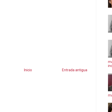
ma
in
Inicio
Entrada antigua
má