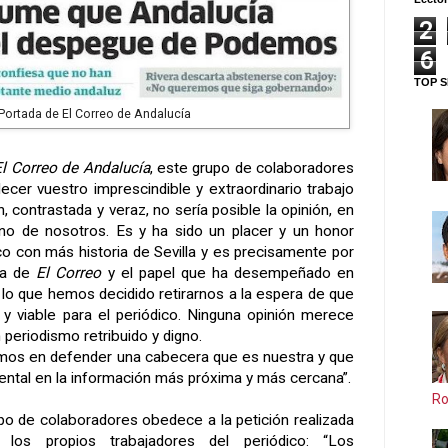
2
6
TOP S
Portada de El Correo de Andalucía
El Correo de Andalucía
, este grupo de colaboradores
ecer vuestro imprescindible y extraordinario trabajo
, contrastada y veraz, no sería posible la opinión, en
no de nosotros. Es y ha sido un placer y un honor
co con más historia de Sevilla y es precisamente por
cia de
El Correo
y el papel que ha desempeñado en
 lo que hemos decidido retirarnos a la espera de que
 y viable para el periódico. Ninguna opinión merece
 periodismo retribuido y digno.
amos en defender una cabecera que es nuestra y que
ntal en la información más próxima y más cercana”.
Ro
po de colaboradores obedece a la petición realizada
os propios trabajadores del periódico: “
Los