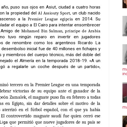
 año, puso sus ojos en
Asiut
, ciudad a cuatro horas
 con la propiedad del
Al Assiouty Sport
, un club nacido
 ascenso a la
Premier League egipcia
en 2014. Su
sladar el equipo a El Cairo para intentar ensombrecer
a. Amigo de
Mohamed Bin Salman, príncipe de Arabia
 no tuvo ningún reparo en invertir en jugadores
cos de renombre como los argentinos
Ricardo La
 desembolso inicial fue de 40 millones en fichajes y
as y miembros del cuerpo técnico, más del doble del
ejado el Almería en la temporada 2018-19. «A un
llegó a regalarle un coche después de un partido»,
ma
in
minó tercero en la Premier League en una temporada
lebrar victorias de su equipo ante el ganador de la
peón
Zamalek
, el magnate puso fin en febrero a todas
as en Egipto, sin dar detalles sobre el motivo de la
má
s aterrizó en el fútbol español, con el que ya había
. El controvertido magnate saudí fue quien cerró ese
Liga
que permitió que nueve jugadores de su país se