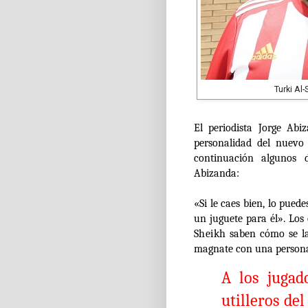
Turki Al
El periodista Jorge Ab
personalidad del nuevo
continuación algunos d
Abizanda:
«Si le caes bien, lo pued
un juguete para él». Los
Sheikh
saben cómo se la
magnate con una personal
A los jugado
utilleros de