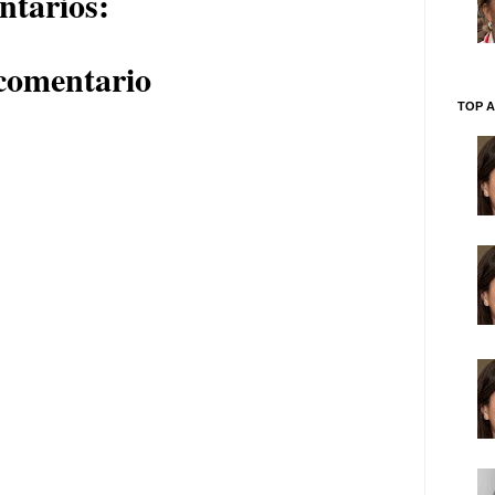
ntarios:
comentario
TOP A