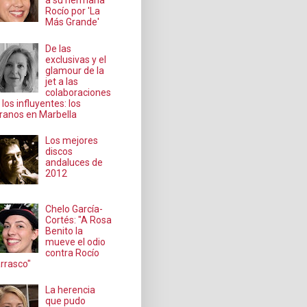
a su hermana
Rocío por 'La
Más Grande'
De las
exclusivas y el
glamour de la
jet a las
colaboraciones
 los influyentes: los
ranos en Marbella
Los mejores
discos
andaluces de
2012
Chelo García-
Cortés: "A Rosa
Benito la
mueve el odio
contra Rocío
rrasco"
La herencia
que pudo