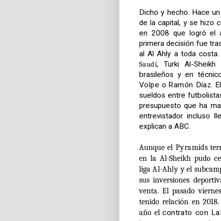
Dicho y hecho. Hace un
de la capital, y se hizo
en 2008 que logró el
primera decisión fue tra
al Al Ahly a toda cost
Saudí
, Turki Al-Sheikh
brasileños y en técni
Volpe
o
Ramón Díaz.
El
sueldos entre futbolist
presupuesto que ha man
entrevistador incluso 
explican a ABC.
Aunque
el Pyramids
ter
en la Al-Sheikh pudo ce
liga
Al-Ahly
y el subcam
sus inversiones deportiv
venta. El pasado vierne
tenido relación en 2018
año el
contrato con La