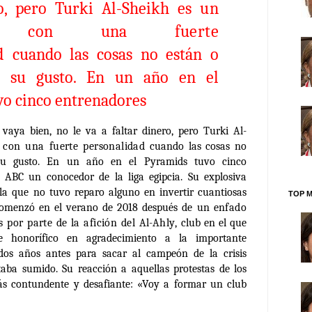
ro, pero Turki Al-Sheikh es
un
aje con una fuerte
d
cuando las cosas no están o
a su gusto. En un año en el
o cinco entrenadores
vaya bien, no le va a faltar dinero, pero Turki Al-
 con una fuerte personalidad
cuando las cosas no
su gusto. En un año en el Pyramids tuvo cinco
a ABC un conocedor de la liga egipcia. Su explosiva
 la que no tuvo reparo alguno en invertir cuantiosas
TOP M
 comenzó en el verano de 2018 después de un
enfado
as por parte de la afición del Al-Ahly
, club en el que
te honorífico en agradecimiento a la importante
 dos años antes para sacar al campeón de la crisis
aba sumido. Su reacción a aquellas protestas de los
ás contundente y desafiante: «Voy a formar un club