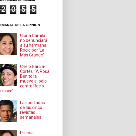
2
0
5
5
EMANAL DE LA OPINION
Gloria Camila
no denunciará
a su hermana
Rocío por 'La
Más Grande'
Chelo García-
Cortés: "A Rosa
Benito la
mueve el odio
contra Rocío
rrasco"
Las portadas
de las cinco
revistas
semanales
Prensa