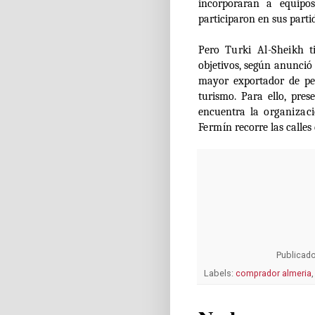
incorporaran a equipo
participaron en sus parti
Pero
Turki Al-Sheikh
ti
objetivos, según anunció 
mayor exportador de pe
turismo. Para ello, pre
encuentra la
organizac
Fermín
recorre las calles
Publicad
Labels:
comprador almeria