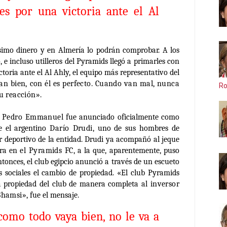
es por una victoria ante el Al
simo dinero y en Almería lo podrán comprobar. A los
, e incluso utilleros del Pyramids llegó a primarles con
ctoria ante el Al Ahly, el equipo más representativo del
an bien, con él es perfecto. Cuando van mal, nunca
Ro
su reacción
».
s
Pedro Emmanuel
fue anunciado oficialmente como
e el argentino
Darío Drudi
, uno de sus hombres de
or deportivo de la entidad. Drudi ya acompañó al jeque
ura en
el Pyramids FC
, a la que, aparentemente, puso
ntonces, el club egipcio anunció a través de un escueto
 sociales el cambio de propiedad. «El club Pyramids
la propiedad del club de manera completa al
inversor
 Shamsi
», fue el mensaje.
como todo vaya bien, no le va a