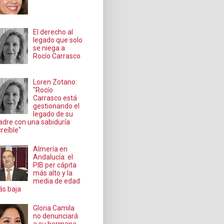
El derecho al
legado que solo
se niega a
Rocío Carrasco
Loren Zotano:
"Rocío
Carrasco está
gestionando el
legado de su
dre con una sabiduría
creíble"
Almería en
Andalucía: el
PIB per cápita
más alto y la
media de edad
s baja
Gloria Camila
no denunciará