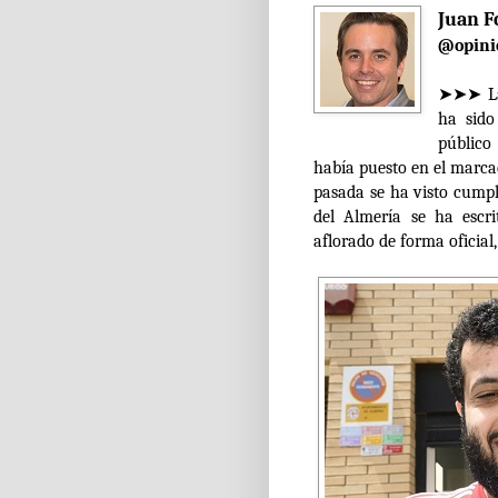
Juan F
@opini
➤➤➤ La 
ha sido
público
había puesto en el marca
pasada se ha visto cumpl
del Almería se ha escri
aflorado de forma oficial