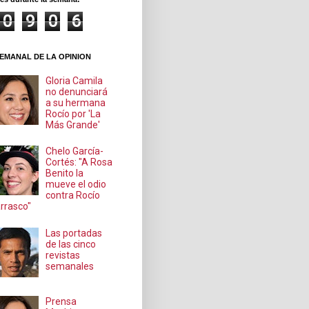
0
9
0
6
EMANAL DE LA OPINION
Gloria Camila
no denunciará
a su hermana
Rocío por 'La
Más Grande'
Chelo García-
Cortés: "A Rosa
Benito la
mueve el odio
contra Rocío
rrasco"
Las portadas
de las cinco
revistas
semanales
Prensa