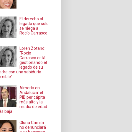
El derecho al
legado que solo
se niega a
Rocío Carrasco
Loren Zotano:
"Rocío
Carrasco está
gestionando el
legado de su
dre con una sabiduría
creíble"
Almería en
Andalucía: el
PIB per cápita
más alto y la
media de edad
s baja
Gloria Camila
no denunciará