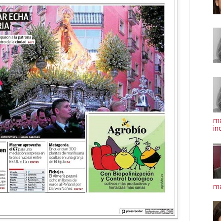
ma
in
má