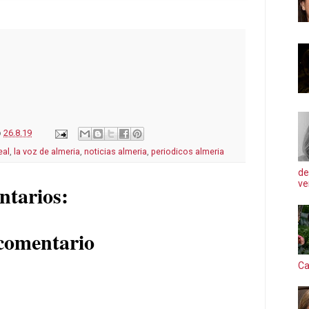
o
26.8.19
eal
,
la voz de almeria
,
noticias almeria
,
periodicos almeria
de
ve
ntarios:
comentario
Ca