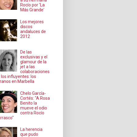
a su hermana
Rocío por 'La
Más Grande'
Los mejores
discos
andaluces de
2012
De las
exclusivas y el
glamour de la
jet a las
colaboraciones
 los influyentes: los
ranos en Marbella
Chelo García-
Cortés: "A Rosa
Benito la
mueve el odio
contra Rocío
rrasco"
La herencia
que pudo