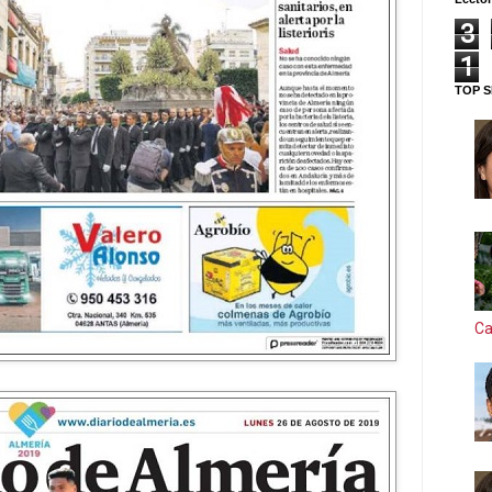
3
1
TOP S
Ca