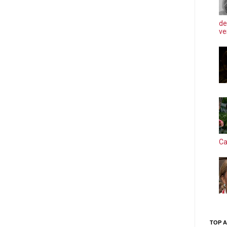
de
ve
Ca
TOP A