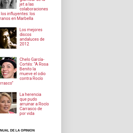
jet a las
colaboraciones
 los influyentes: los
ranos en Marbella
Los mejores
discos
andaluces de
2012
Chelo García-
Cortés: "A Rosa
Benito la
mueve el odio
contra Rocío
rrasco"
La herencia
que pudo
arruinar a Rocío
Carrasco de
por vida
NUAL DE LA OPINION