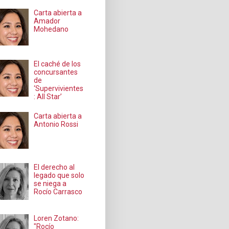
Carta abierta a
Amador
Mohedano
El caché de los
concursantes
de
‘Supervivientes
: All Star’
Carta abierta a
Antonio Rossi
El derecho al
legado que solo
se niega a
Rocío Carrasco
Loren Zotano:
"Rocío