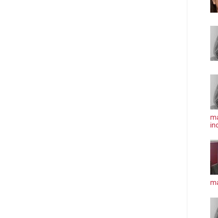
ma
in
má