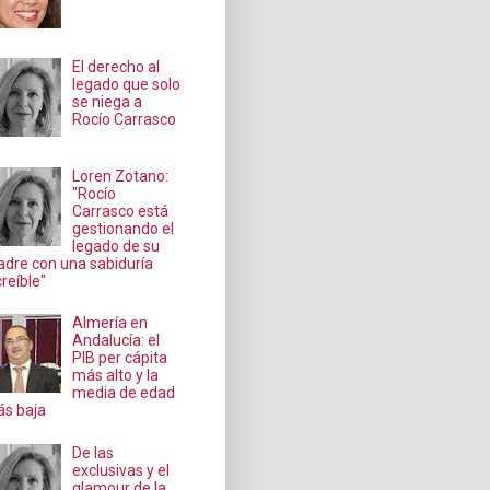
El derecho al
legado que solo
se niega a
Rocío Carrasco
Loren Zotano:
"Rocío
Carrasco está
gestionando el
legado de su
dre con una sabiduría
creíble"
Almería en
Andalucía: el
PIB per cápita
más alto y la
media de edad
s baja
De las
exclusivas y el
glamour de la