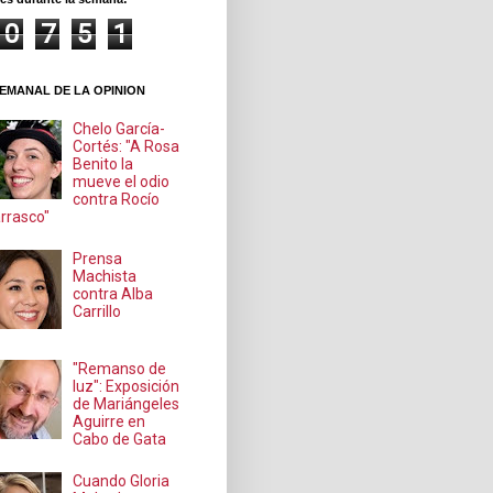
0
7
5
1
EMANAL DE LA OPINION
Chelo García-
Cortés: "A Rosa
Benito la
mueve el odio
contra Rocío
rrasco"
Prensa
Machista
contra Alba
Carrillo
"Remanso de
luz": Exposición
de Mariángeles
Aguirre en
Cabo de Gata
Cuando Gloria