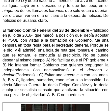
hizo el 20-D y debió hacerlo al menos el 26-J. Al no hacerlo,
su figura cayó en el descrédito y, lo que fue peor, en el
ninguneo
de los llamados
barones
, que solo veían o querían
ver o creían ver en él a un títere a la espera de noticias. De
noticias de Susana, claro.
El famoso Comité Federal del 28 de diciembre
–ratificado
en julio de 2016-, que marcó la posición que debía adoptar
el PSOE con vistas a la formación de Gobierno, fue una
censura en toda regla para el secretario general. Porque se
le dio, y él admitió, una hoja de ruta que, tomara el camino
que se tomara, le conducía al precipicio. No se puede
desear al mismo tiempo: A) No facilitar que el PP gobierne +
B) No intentar formar Gobierno con quienes propugnen la
independencia (los nacionalistas) o el
derecho a
decidir
(Podemos) + C) Evitar una tercera cita con las urnas.
A, B y C, ligados, sumados, conducían a lo imposible. Lo
decía Alfonso Guerra, lo decía Felipe González y lo decía
cualquier socialista sensato que analizara la situación con
una pizca de objetividad: A+B+C no puede ser.