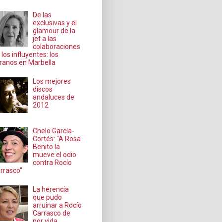
De las
exclusivas y el
glamour de la
jet a las
colaboraciones
 los influyentes: los
ranos en Marbella
Los mejores
discos
andaluces de
2012
Chelo García-
Cortés: "A Rosa
Benito la
mueve el odio
contra Rocío
rrasco"
La herencia
que pudo
arruinar a Rocío
Carrasco de
por vida