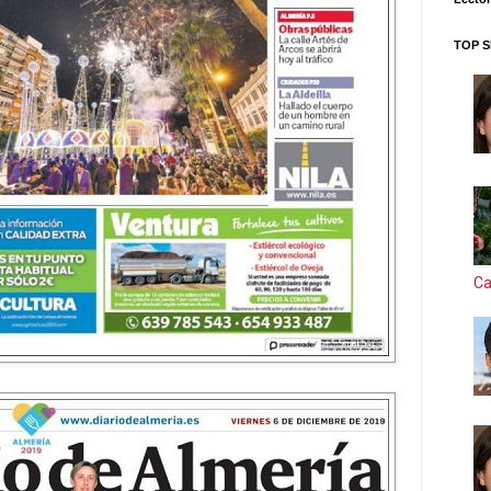
TOP S
Ca