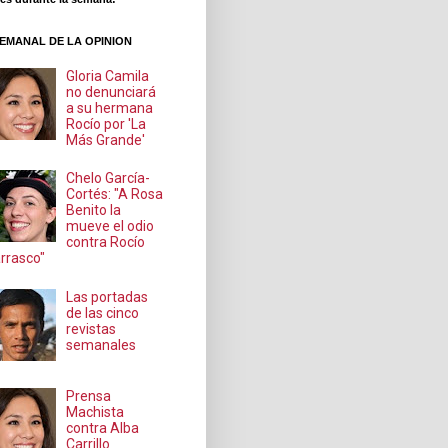
EMANAL DE LA OPINION
Gloria Camila
no denunciará
a su hermana
Rocío por 'La
Más Grande'
Chelo García-
Cortés: "A Rosa
Benito la
mueve el odio
contra Rocío
rrasco"
Las portadas
de las cinco
revistas
semanales
Prensa
Machista
contra Alba
Carrillo