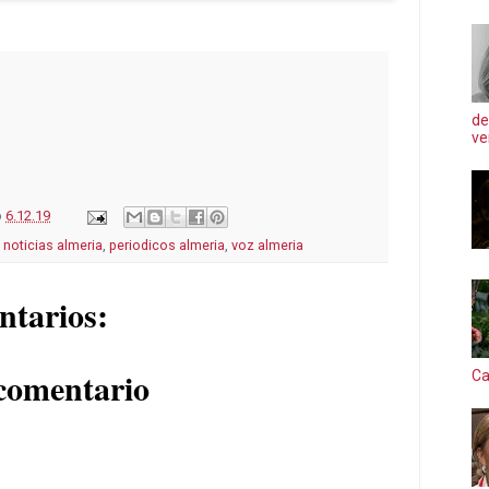
de
ve
o
6.12.19
,
noticias almeria
,
periodicos almeria
,
voz almeria
ntarios:
comentario
Ca