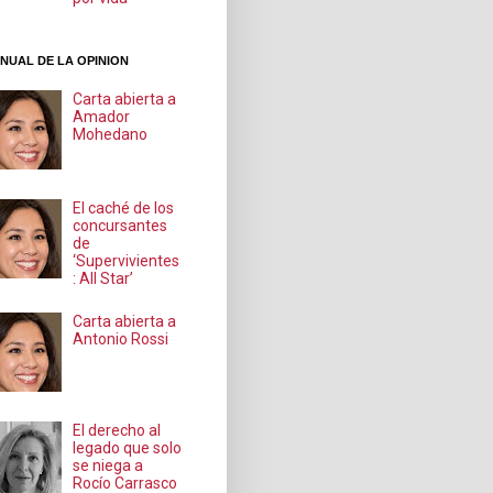
NUAL DE LA OPINION
Carta abierta a
Amador
Mohedano
El caché de los
concursantes
de
‘Supervivientes
: All Star’
Carta abierta a
Antonio Rossi
El derecho al
legado que solo
se niega a
Rocío Carrasco