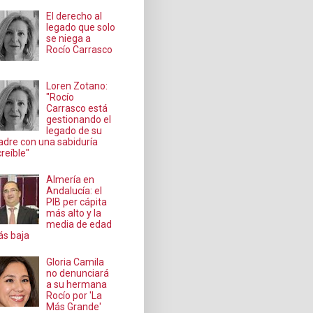
El derecho al
legado que solo
se niega a
Rocío Carrasco
Loren Zotano:
"Rocío
Carrasco está
gestionando el
legado de su
dre con una sabiduría
creíble"
Almería en
Andalucía: el
PIB per cápita
más alto y la
media de edad
s baja
Gloria Camila
no denunciará
a su hermana
Rocío por 'La
Más Grande'