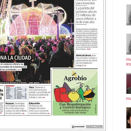
ma
in
má