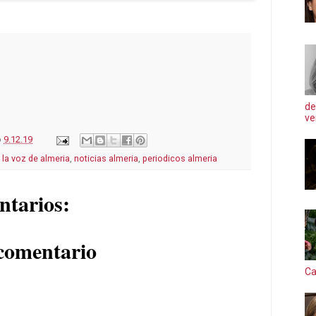
de
ve
o
9.12.19
,
la voz de almeria
,
noticias almeria
,
periodicos almeria
ntarios:
comentario
Ca