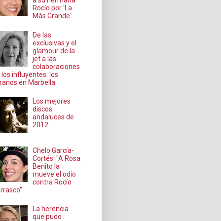
a su hermana
Rocío por 'La
Más Grande'
De las
exclusivas y el
glamour de la
jet a las
colaboraciones
 los influyentes: los
ranos en Marbella
Los mejores
discos
andaluces de
2012
Chelo García-
Cortés: "A Rosa
Benito la
mueve el odio
contra Rocío
rrasco"
La herencia
que pudo