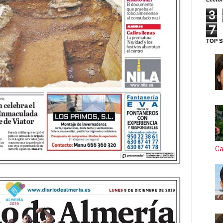
3
7
TOP S
Ca