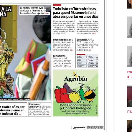
ma
in
má