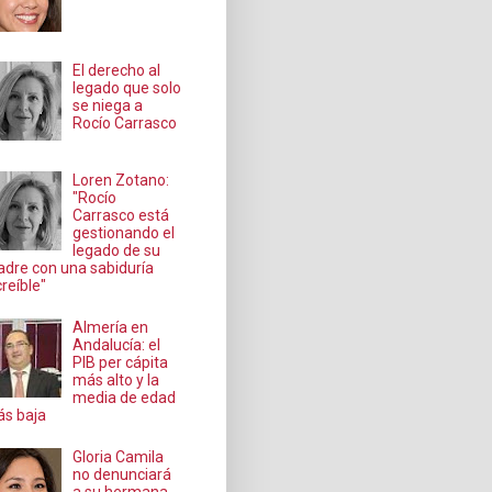
El derecho al
legado que solo
se niega a
Rocío Carrasco
Loren Zotano:
"Rocío
Carrasco está
gestionando el
legado de su
dre con una sabiduría
creíble"
Almería en
Andalucía: el
PIB per cápita
más alto y la
media de edad
s baja
Gloria Camila
no denunciará