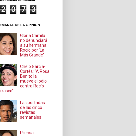
2
0
7
3
EMANAL DE LA OPINION
Gloria Camila
no denunciará
a su hermana
Rocío por 'La
Más Grande'
Chelo García-
Cortés: "A Rosa
Benito la
mueve el odio
contra Rocío
rrasco"
Las portadas
de las cinco
revistas
semanales
Prensa