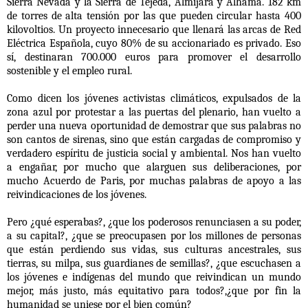
Sierra Nevada y la Sierra de Tejeda, Almijara y Alhama. 182 km
de torres de alta tensión por las que pueden circular hasta 400
kilovoltios. Un proyecto innecesario que llenará las arcas de Red
Eléctrica Española, cuyo 80% de su accionariado es privado. Eso
sí, destinaran 700.000 euros para promover el desarrollo
sostenible y el empleo rural.
Como dicen los jóvenes activistas climáticos, expulsados de la
zona azul por protestar a las puertas del plenario, han vuelto a
perder una nueva oportunidad de demostrar que sus palabras no
son cantos de sirenas, sino que están cargadas de compromiso y
verdadero espíritu de justicia social y ambiental. Nos han vuelto
a engañar, por mucho que alarguen sus deliberaciones, por
mucho Acuerdo de Paris, por muchas palabras de apoyo a las
reivindicaciones de los jóvenes.
Pero ¿qué esperabas?, ¿que los poderosos renunciasen a su poder,
a su capital?, ¿que se preocupasen por los millones de personas
que están perdiendo sus vidas, sus culturas ancestrales, sus
tierras, su milpa, sus guardianes de semillas?, ¿que escuchasen a
los jóvenes e indígenas del mundo que reivindican un mundo
mejor, más justo, más equitativo para todos?,¿que por fin la
humanidad se uniese por el bien común?