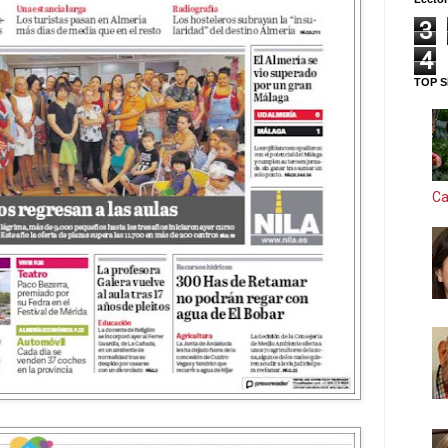
3
4
TOP S
Ca