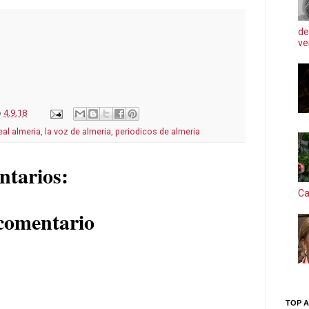
de
ve
o
4.9.18
eal almeria
,
la voz de almeria
,
periodicos de almeria
ntarios:
Ca
comentario
TOP A