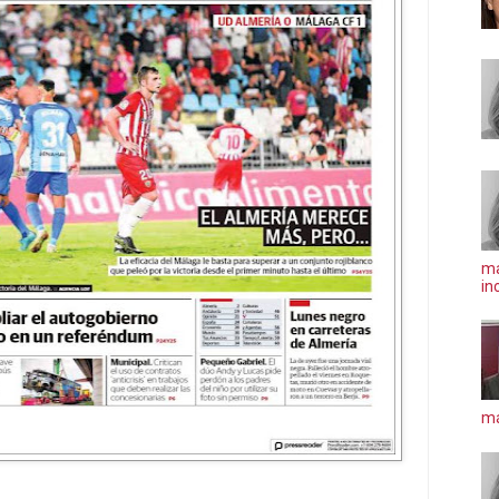
ma
in
má