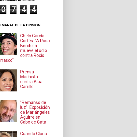
0
7
4
4
EMANAL DE LA OPINION
Chelo García-
Cortés: "A Rosa
Benito la
mueve el odio
contra Rocío
rrasco"
Prensa
Machista
contra Alba
Carrillo
"Remanso de
luz": Exposición
de Mariángeles
Aguirre en
Cabo de Gata
Cuando Gloria