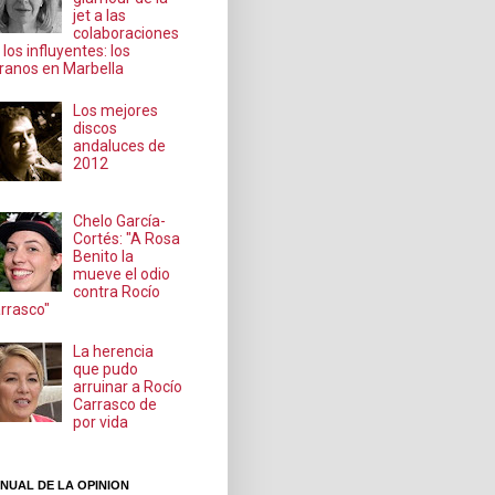
jet a las
colaboraciones
 los influyentes: los
ranos en Marbella
Los mejores
discos
andaluces de
2012
Chelo García-
Cortés: "A Rosa
Benito la
mueve el odio
contra Rocío
rrasco"
La herencia
que pudo
arruinar a Rocío
Carrasco de
por vida
NUAL DE LA OPINION