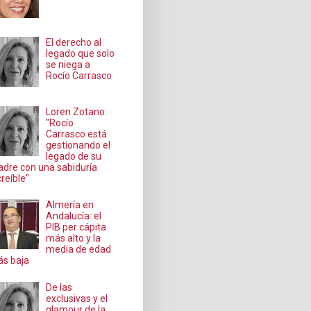
El derecho al
legado que solo
se niega a
Rocío Carrasco
Loren Zotano:
"Rocío
Carrasco está
gestionando el
legado de su
dre con una sabiduría
creíble"
Almería en
Andalucía: el
PIB per cápita
más alto y la
media de edad
s baja
De las
exclusivas y el
glamour de la