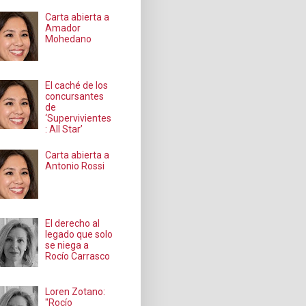
Carta abierta a
Amador
Mohedano
El caché de los
concursantes
de
‘Supervivientes
: All Star’
Carta abierta a
Antonio Rossi
El derecho al
legado que solo
se niega a
Rocío Carrasco
Loren Zotano:
"Rocío